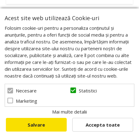
Acest site web utilizează Cookie-uri
Folosim cookie-uri pentru a personaliza conținutul și
anunțurile, pentru a oferi funcții de social media și pentru a
analiza traficul nostru. De asemenea, împărtășim informații
despre utilizarea site-ului nostru cu partenerii noștri de
socializare, publicitate și analiză, care îl pot combina cu alte
informații pe care le-ați furnizat-o sau pe care le-au colectat
din utilizarea serviciilor lor. Sunteți de acord cu cookie-urile
noastre dacă continuați să utilizați site-ul nostru web.
Statistici
Necesare
Marketing
Mai multe detalii
Hanorac Polar pentru barbati, galben cu albinuta,
Marimea S
Salvare
Accepta toate
Cod:PLR1YS