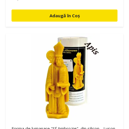
Adaugă în Coș
Forma de lumanare "Sf Ambrozie", din silicon - Lyson