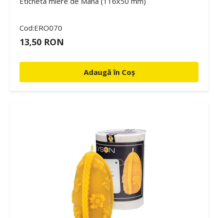
Eticheta miere de Mana (116x50 mm)
Cod:ERO070
13,50 RON
Adaugă în Coș