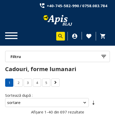
+40-745-582-990
/
0758.083.784
Filtru
Cadouri, forme lumanari
1
2
3
4
5
Sortează după :
Afișare
1-40 din 697
rezultate