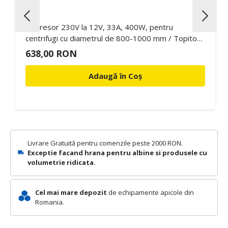
Redresor 230V la 12V, 33A, 400W, pentru
centrifugi cu diametrul de 800-1000 mm / Topitor
de faguri in rame
638,00 RON
Adaugă în Coș
Livrare Gratuită pentru comenzile peste 2000 RON.
Exceptie facand hrana pentru albine si produsele cu
volumetrie ridicata.
Cel mai mare depozit
de echipamente apicole din
Romania.