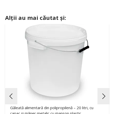
Alții au mai căutat și:
Găleată alimentară din polipropilenă – 20 litri, cu
capac și mâner metalic cu manson plastic