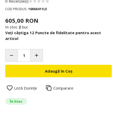
0 Recenzie(i)
COD PRODUS:
1600A011LE
605,00 RON
In stoc
2
buc
Veți câștiga 12 Puncte de fidelitate pentru acest
articol
Adaugă în Coș
Listă Dorințe
Comparare
În Stoc