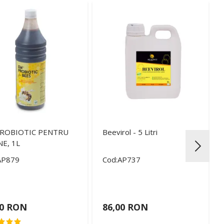
ROBIOTIC PENTRU
Beevirol - 5 Litri
NE, 1L
AP879
Cod:AP737
00 RON
86,00 RON