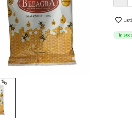
List
În Sto