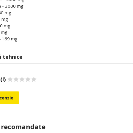
) - 3000 mg
50 mg
66 mg
00 mg
4 mg
4 169 mg
i tehnice
(i)
ecenzie
 recomandate