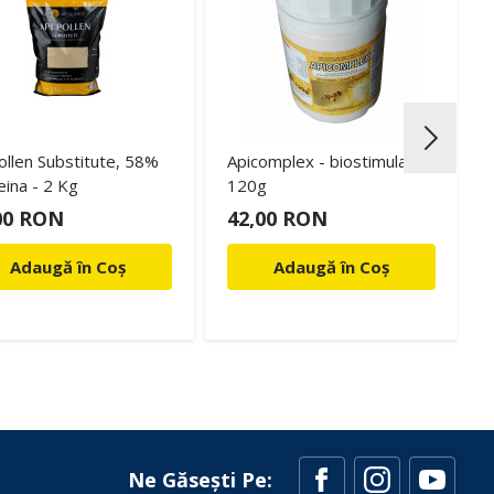
ollen Substitute, 58%
Apicomplex - biostimulator,
eina - 2 Kg
120g
00 RON
42,00 RON
Adaugă în Coș
Adaugă în Coș
Ne Găsești Pe: