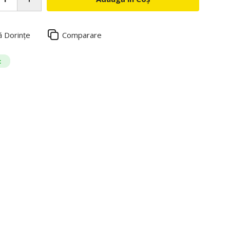
ă Dorințe
Comparare
c