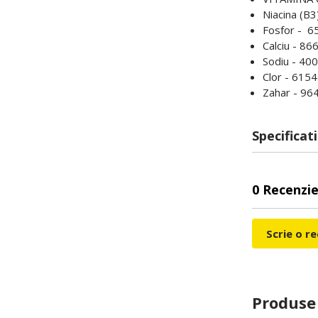
Niacina (B3
Fosfor - 6
Calciu - 8
Sodiu - 40
Clor - 615
Zahar - 96
Specificati
0 Recenzie
Scrie o r
Produse