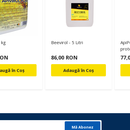
1 kg
Beevirol - 5 Litri
ApiP
prot
RON
86,00 RON
77,
augă în Coș
Adaugă în Coș
Mă Abonez