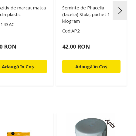
zitiv de marcat matca
Seminte de Phacelia
din plastic
(facelia) Stala, pachet 1
kilogram
3143AC
Cod:AP2
50 RON
42,00 RON
Adaugă în Coș
Adaugă în Coș