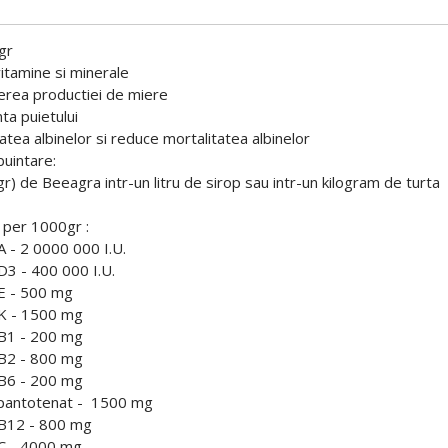
gr
tamine si minerale
terea productiei de miere
ta puietului
atea albinelor si reduce mortalitatea albinelor
uintare:
 gr) de Beeagra intr-un litru de sirop sau intr-un kilogram de turta
per 1000gr :
 - 2 0000 000 I.U.
3 - 400 000 I.U.
E - 500 mg
K - 1500 mg
B1 - 200 mg
B2 - 800 mg
B6 - 200 mg
pantotenat - 1500 mg
B12 - 800 mg
C - 4000 mg