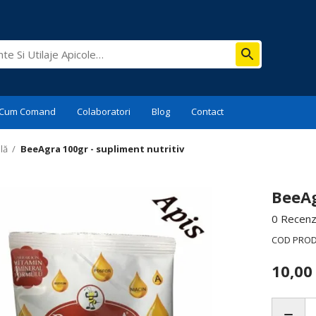
Cum Comand
Colaboratori
Blog
Contact
lă
/
BeeAgra 100gr - supliment nutritiv
BeeAg
0 Recenzi
COD PRO
10,0