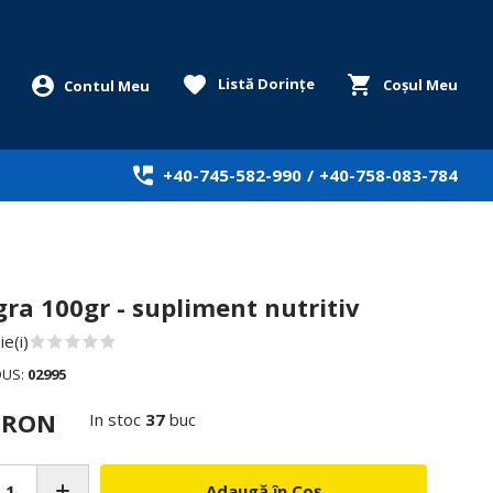
Listă Dorințe
Coșul Meu
+40-745-582-990
/
+40-758-083-784
ra 100gr - supliment nutritiv
e(i)
DUS:
02995
0 RON
In stoc
37
buc
Adaugă în Coș