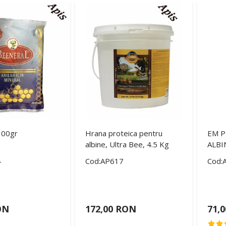
100gr
Hrana proteica pentru
EM P
albine, Ultra Bee, 4.5 Kg
ALBI
4
Cod:AP617
Cod:
ON
172,00 RON
71,