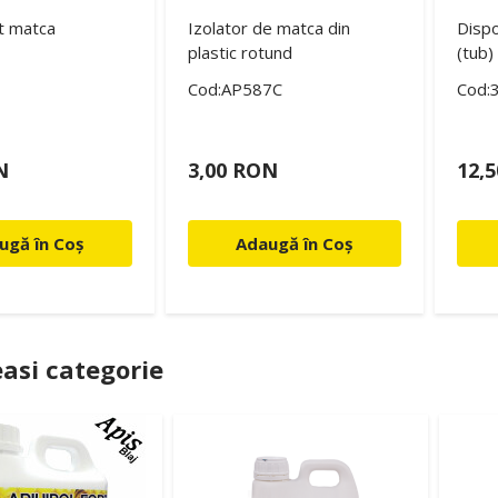
t matca
Izolator de matca din
Dispo
plastic rotund
(tub) 
Cod:AP587C
Cod:
N
3,00 RON
12,
ugă în Coș
Adaugă în Coș
asi categorie