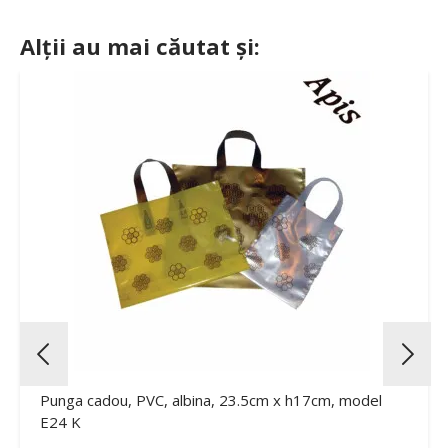
Alții au mai căutat și:
Punga cadou, PVC, albina, 23.5cm x h17cm, model
E24 K