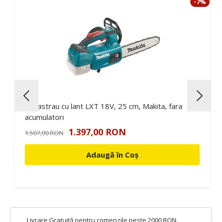
9%
-7%
Fierastrau cu lant LXT 18V, 25 cm, Makita, fara
acumulatori
1.397,00 RON
1.507,00 RON
Adaugă în Coș
Livrare Gratuită pentru comenzile peste 2000 RON.