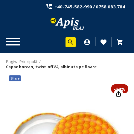
+40-745-582-990
/
0758.083.784
Pagina Principală
/
Capac borcan, twist-off 82, albinuta pe floare
Share
-20%