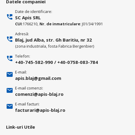
Datele companiei
Date de identificare:
SC Apis SRL
CUI
:1766210,
Nr. de inmatriculare
: J01/34/1991
Adresă:
Blaj, jud Alba, str. Gh Baritiu, nr 32
(zona industriala, fosta Fabrica Bergenbier)
Telefon:
+40-745-582-990
/
+40-0758-083-784
E-mail:
apis.blaj@gmail.com
E-mail comenzi:
comenzi@apis-blaj.ro
E-mail facturi:
facturari@apis-blaj.ro
Link-uri Utile