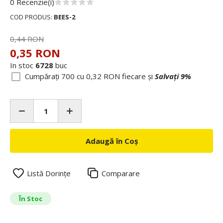
0 Recenzie(i)
COD PRODUS:
BEES-2
0,44 RON
0,35 RON
In stoc
6728
buc
Cumpărați 700 cu
0,32 RON
fiecare și
Salvați
9
%
Adaugă în Coș
Listă Dorințe
Comparare
În Stoc