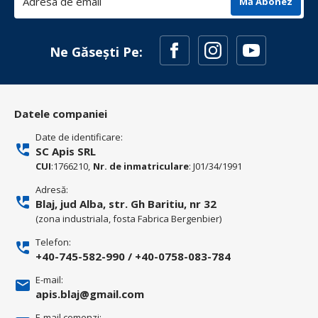
Mă Abonez
Ne Găsești Pe:
Datele companiei
Date de identificare:
SC Apis SRL
CUI
:1766210,
Nr. de inmatriculare
: J01/34/1991
Adresă:
Blaj, jud Alba, str. Gh Baritiu, nr 32
(zona industriala, fosta Fabrica Bergenbier)
Telefon:
+40-745-582-990
/
+40-0758-083-784
E-mail:
apis.blaj@gmail.com
E-mail comenzi: