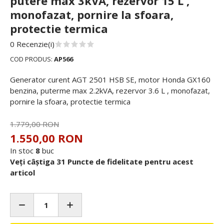
putere max 3kVA, rezervor 15 L ,
monofazat, pornire la sfoara,
protectie termica
0 Recenzie(i)
COD PRODUS:
AP566
Generator curent AGT 2501 HSB SE, motor Honda GX160
benzina, puterme max 2.2kVA, rezervor 3.6 L , monofazat,
pornire la sfoara, protectie termica
1.779,00 RON
1.550,00 RON
In stoc
8
buc
Veți câștiga 31 Puncte de fidelitate pentru acest
articol