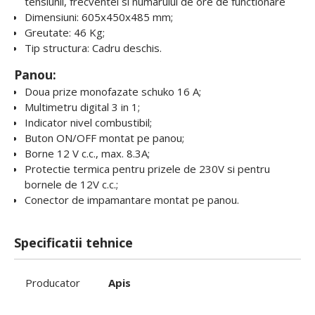
tensiunii, frecventei si numarului de ore de functionare
Dimensiuni: 605x450x485 mm;
Greutate: 46 Kg;
Tip structura: Cadru deschis.
Panou:
Doua prize monofazate schuko 16 A;
Multimetru digital 3 in 1;
Indicator nivel combustibil;
Buton ON/OFF montat pe panou;
Borne 12 V c.c., max. 8.3A;
Protectie termica pentru prizele de 230V si pentru
bornele de 12V c.c.;
Conector de impamantare montat pe panou.
Specificatii tehnice
Producator
Apis