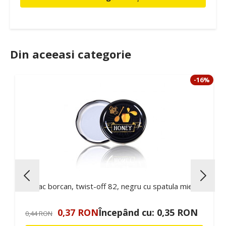
Din aceeasi categorie
9%
-16%
Capac borcan, twist-off 82, negru cu spatula miere
0,37 RON
Începând cu:
0,35 RON
0,44 RON