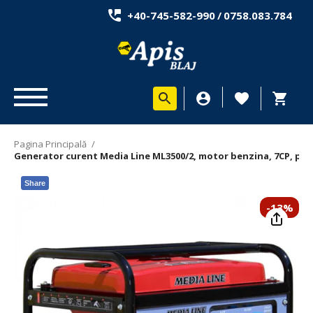
+40-745-582-990
/
0758.083.784
Pagina Principală
/
Generator curent Media Line ML3500/2, motor benzina, 7CP, pute
Share
-13%