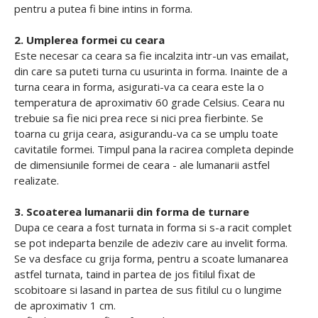
pentru a putea fi bine intins in forma.
2. Umplerea formei cu ceara
Este necesar ca ceara sa fie incalzita intr-un vas emailat,
din care sa puteti turna cu usurinta in forma. Inainte de a
turna ceara in forma, asigurati-va ca ceara este la o
temperatura de aproximativ 60 grade Celsius. Ceara nu
trebuie sa fie nici prea rece si nici prea fierbinte. Se
toarna cu grija ceara, asigurandu-va ca se umplu toate
cavitatile formei. Timpul pana la racirea completa depinde
de dimensiunile formei de ceara - ale lumanarii astfel
realizate.
3. Scoaterea lumanarii din forma de turnare
Dupa ce ceara a fost turnata in forma si s-a racit complet
se pot indeparta benzile de adeziv care au invelit forma.
Se va desface cu grija forma, pentru a scoate lumanarea
astfel turnata, taind in partea de jos fitilul fixat de
scobitoare si lasand in partea de sus fitilul cu o lungime
de aproximativ 1 cm.