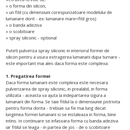
» o forma din silicon,
» un fitil (cu dimensiuni corespunzatoare modelului de
lumanare dorit - ex: lumanare mare=fitil gros)
» o banda adeziva
» o scobitoare
» spray siliconic - optional
Puteti pulveriza spray siliconic in interiorul formei de
silicon pentru a usura extragerea lumanarii dupa turnare -
este important mai ales daca forma este complexa.
1. Pregatirea formei
Daca forma lumanarii este complexa este necesara
pulverizarea de spray siliconic, in prealabil, in forma
utilizata - aceasta va ajuta la indepartarea sigura a
lumanarii din forma. Se taie fitilul la o dimensiunie potrivita
pentru forma dorita - trebuie sa fie mai lung decat
lungimea formei lumanarii si se instaleaza in forma, bine
intins. In continuare se infasoara forma cu banda adeziva
iar fitilul se leaga - in partea de jos - de o scobitoare