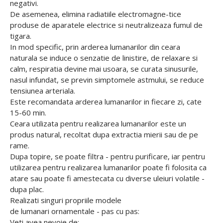
negativi.
De asemenea, elimina radiatiile electromagne-tice
produse de aparatele electrice si neutralizeaza fumul de
tigara.
In mod specific, prin arderea lumanarilor din ceara
naturala se induce o senzatie de linistire, de relaxare si
calm, respiratia devine mai usoara, se curata sinusurile,
nasul infundat, se previn simptomele astmului, se reduce
tensiunea arteriala.
Este recomandata arderea lumanarilor in fiecare zi, cate
15-60 min.
Ceara utilizata pentru realizarea lumanarilor este un
produs natural, recoltat dupa extractia mierii sau de pe
rame.
Dupa topire, se poate filtra - pentru purificare, iar pentru
utilizarea pentru realizarea lumanarilor poate fi folosita ca
atare sau poate fi amestecata cu diverse uleiuri volatile -
dupa plac.
Realizati singuri propriile modele
de lumanari ornamentale - pas cu pas:
Veti avea nevoie de: