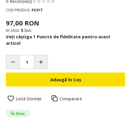
0 Recenzie(i)
COD PRODUS:
FS317
97,00 RON
In stoc
5
buc
Veți câștiga 1 Puncte de fidelitate pentru acest
articol
Adaugă în Coș
Listă Dorințe
Comparare
În Stoc