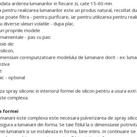
ata arderea lumanarilor in fiecare zi, cate 15-60 min.
ta pentru realizarea lumanarilor este un produs natural, recoltat d
e poate filtra - pentru purificare, iar pentru utilizarea pentru real
diverse uleiuri volatile - dupa plac.
guri propriile modele
rnamentale - pas cu pas:
oie de:
silicon,
u dimensiuni corespunzatoare modelului de lumanare dorit - ex: luma
eziva
e
nic - optional
za spray siliconic in interiorul formei de silicon pentru a usura e
ste complexa.
a formei
anarii este complexa este necesara pulverizarea de spray siliconic,
igura a lumanarii din forma. Se taie fitilul la o dimensiunie potriv
i lumanarii si se instaleaza in forma, bine intins. In continuare se 