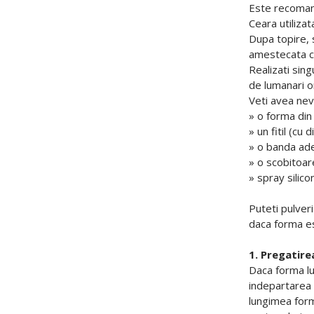
Este recomand
Ceara utiliza
Dupa topire, s
amestecata cu 
Realizati sin
de lumanari o
Veti avea nev
» o forma din 
» un fitil (c
» o banda ad
» o scobitoar
» spray silico
Puteti pulveri
daca forma e
1. Pregatire
Daca forma lum
indepartarea s
lungimea forme