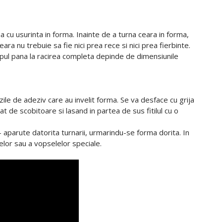
na cu usurinta in forma. Inainte de a turna ceara in forma,
a nu trebuie sa fie nici prea rece si nici prea fierbinte.
mpul pana la racirea completa depinde de dimensiunile
ile de adeziv care au invelit forma. Se va desface cu grija
at de scobitoare si lasand in partea de sus fitilul cu o
a - aparute datorita turnarii, urmarindu-se forma dorita. In
lor sau a vopselelor speciale.