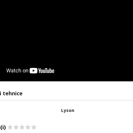
i tehnice
r
Lyson
(i)