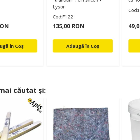
Lyson
Cod:
Cod:F122
RON
135,00 RON
49,
ugă în Coș
Adaugă în Coș
 mai căutat și: