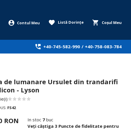
Listă Dorințe
Coșul Meu
+40-745-582-990
/
+40-758-083-784
 de lumanare Ursulet din trandarifi
licon - Lyson
e(i)
DUS:
FS42
00 RON
In stoc
7
buc
Veți câștiga 3 Puncte de fidelitate pentru