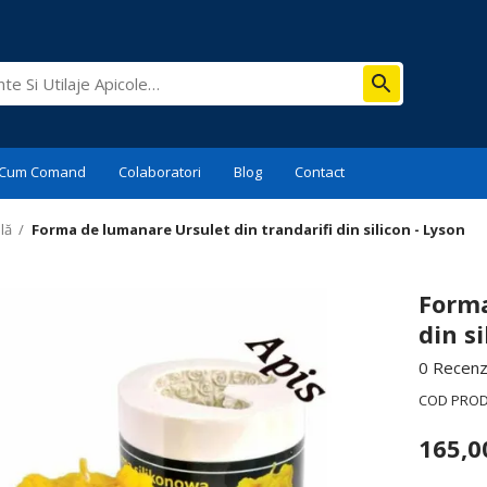
Cum Comand
Colaboratori
Blog
Contact
lă
/
Forma de lumanare Ursulet din trandarifi din silicon - Lyson
Forma
din si
0 Recenzi
COD PRO
165,