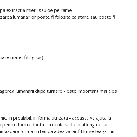
upa extractia mierii sau de pe rame.
izarea lumanarilor poate fi folosita ca atare sau poate fi
nare mare=fitil gros)
xtragerea lumanarii dupa turnare - este important mai ales
 in prealabil, in forma utilizata - aceasta va ajuta la
ita pentru forma dorita - trebuie sa fie mai lung decat
infasoara forma cu banda adeziva iar fitilul se leaga - in