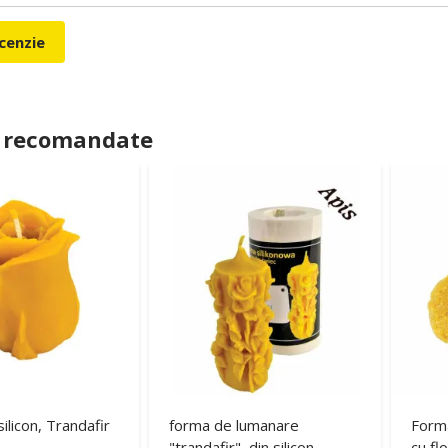
ecenzie
 recomandate
ilicon, Trandafir
forma de lumanare
Forma
"trandafir", din silicon -
cu flo