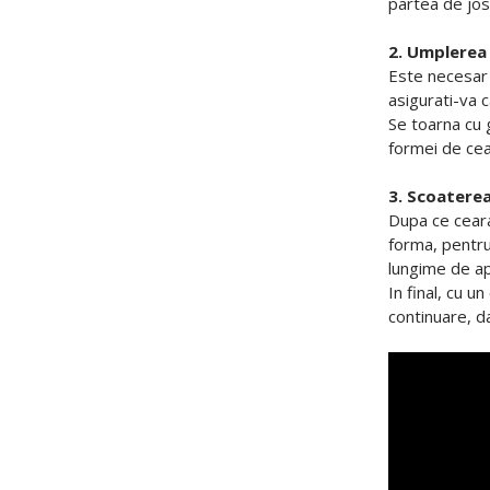
partea de jos 
2. Umplerea
Este necesar c
asigurati-va c
Se toarna cu 
formei de cear
3. Scoaterea
Dupa ce ceara
forma, pentru 
lungime de ap
In final, cu u
continuare, d