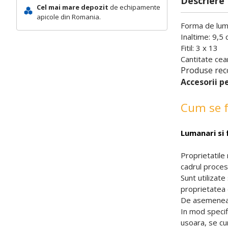
Descriere
Cel mai mare depozit
de echipamente
apicole din Romania.
Forma de luma
Inaltime: 9,5
Fitil: 3 x 13
Cantitate cea
Produse rec
Accesorii p
Cum se f
Lumanari si 
Proprietatile 
cadrul procesi
Sunt utilizate
proprietatea 
De asemenea, 
In mod specifi
usoara, se cu