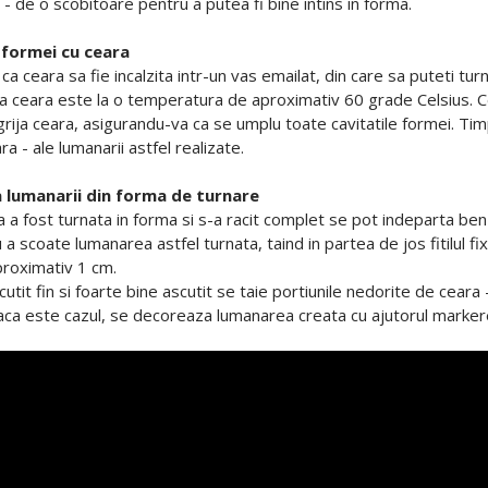
- de o scobitoare pentru a putea fi bine intins in forma.
 formei cu ceara
a ceara sa fie incalzita intr-un vas emailat, din care sa puteti tur
a ceara este la o temperatura de aproximativ 60 grade Celsius. Cear
grija ceara, asigurandu-va ca se umplu toate cavitatile formei. Ti
a - ale lumanarii astfel realizate.
 lumanarii din forma de turnare
 a fost turnata in forma si s-a racit complet se pot indeparta benz
a scoate lumanarea astfel turnata, taind in partea de jos fitilul fix
roximativ 1 cm.
n cutit fin si foarte bine ascutit se taie portiunile nedorite de cear
aca este cazul, se decoreaza lumanarea creata cu ajutorul markere