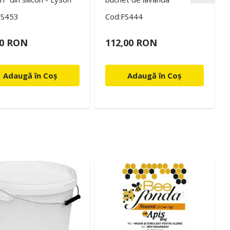
FS453
Cod:FS444
00 RON
112,00 RON
Adaugă în Coș
Adaugă în Coș