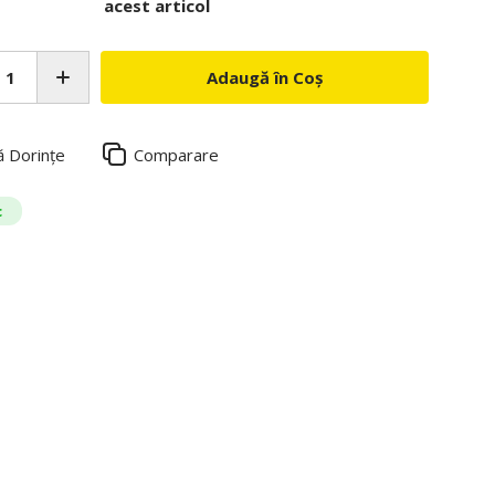
acest articol
Adaugă în Coș
ă Dorințe
Comparare
c