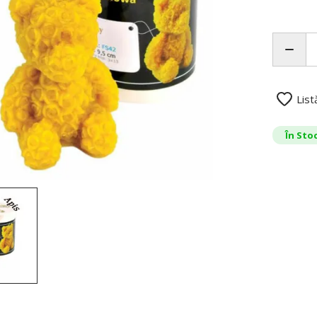
List
În Sto