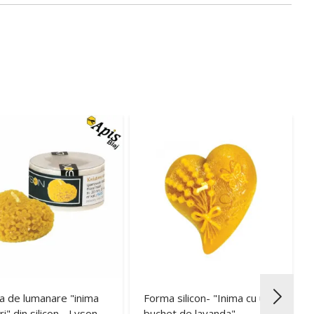
 de lumanare "inima
Forma silicon- "Inima cu u
ri" din silicon - Lyson
buchet de lavanda"