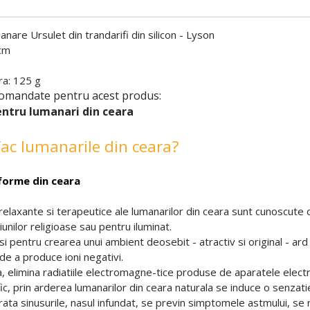
nare Ursulet din trandarifi din silicon - Lyson
 cm
ra: 125 g
omandate pentru acest produs:
entru lumanari din ceara
ac lumanarile din ceara?
forme din ceara
relaxante si terapeutice ale lumanarilor din ceara sunt cunoscute d
unilor religioase sau pentru iluminat.
 si pentru crearea unui ambient deosebit - atractiv si original - ar
de a produce ioni negativi.
elimina radiatiile electromagne-tice produse de aparatele electri
c, prin arderea lumanarilor din ceara naturala se induce o senzatie 
rata sinusurile, nasul infundat, se previn simptomele astmului, se 