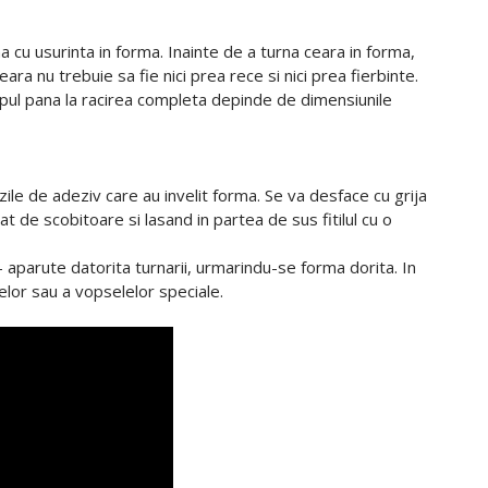
na cu usurinta in forma. Inainte de a turna ceara in forma,
a nu trebuie sa fie nici prea rece si nici prea fierbinte.
mpul pana la racirea completa depinde de dimensiunile
ile de adeziv care au invelit forma. Se va desface cu grija
at de scobitoare si lasand in partea de sus fitilul cu o
a - aparute datorita turnarii, urmarindu-se forma dorita. In
lor sau a vopselelor speciale.