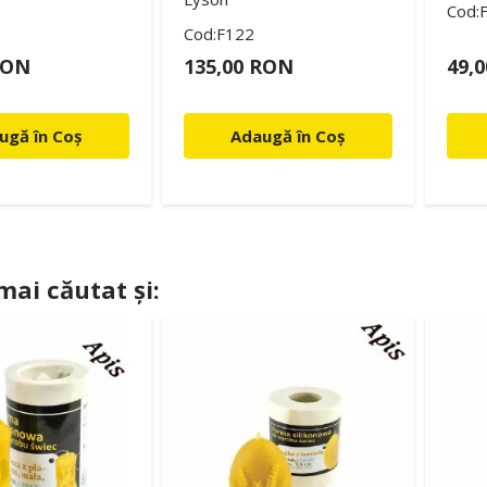
Cod:
Cod:F122
RON
135,00 RON
49,
ugă în Coș
Adaugă în Coș
 mai căutat și: