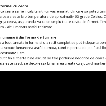
 formei cu ceara
a ceara sa fie incalzita intr-un vas emailat, din care sa puteti tur
a ceara este la o temperatura de aproximativ 60 grade Celsius. Cear
grija ceara, asigurandu-va ca se umplu toate cavitatile formei. Ti
a - ale lumanarii astfel realizate.
 lumanarii din forma de turnare
 a fost turnata in forma si s-a racit complet se pot indeparta benz
a scoate lumanarea astfel turnata, taind in partea de jos fitilul fix
roximativ 1 cm.
n cutit fin si foarte bine ascutit se taie portiunile nedorite de cear
aca este cazul, se decoreaza lumanarea creata cu ajutorul markere