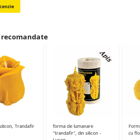
ecenzie
 recomandate
ilicon, Trandafir
forma de lumanare
Forma
"trandafir", din silicon -
cu flo
Lyson