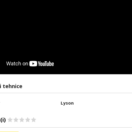
i tehnice
r
Lyson
(i)