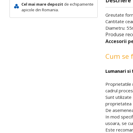
Descriere
Cel mai mare depozit
de echipamente
apicole din Romania.
Greutate form
Cantitate cea
Diametru: 5
Produse rec
Accesorii p
Cum se f
Lumanari si 
Proprietatile 
cadrul procesi
Sunt utilizate
proprietatea 
De asemenea, 
In mod specifi
usoara, se cu
Este recomand