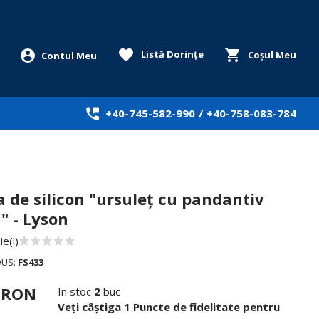
Listă Dorințe
Coșul Meu
+40-745-582-990
/
+40-758-083-784
 de silicon "ursuleț cu pandantiv
" - Lyson
e(i)
DUS:
FS433
0 RON
In stoc
2
buc
Veți câștiga 1 Puncte de fidelitate pentru