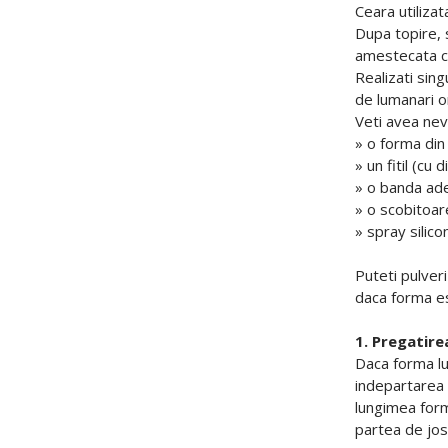
Ceara utiliza
Dupa topire, s
amestecata cu 
Realizati sin
de lumanari o
Veti avea nev
» o forma din 
» un fitil (c
» o banda ad
» o scobitoar
» spray silico
Puteti pulveri
daca forma e
1. Pregatire
Daca forma lum
indepartarea s
lungimea forme
partea de jos 