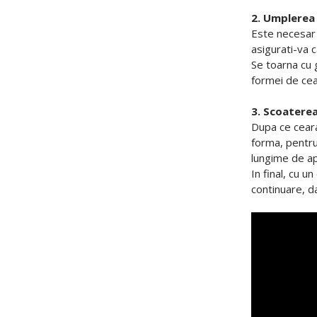
2. Umplerea
Este necesar c
asigurati-va c
Se toarna cu 
formei de cear
3. Scoaterea
Dupa ce ceara
forma, pentru 
lungime de ap
In final, cu u
continuare, d