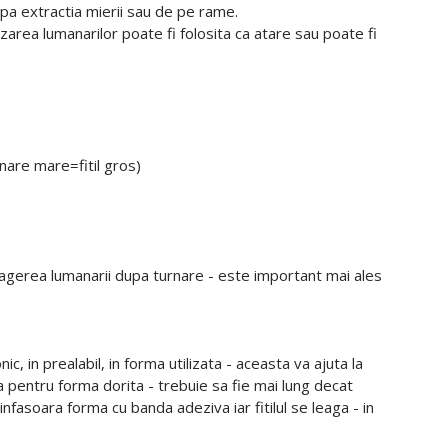
upa extractia mierii sau de pe rame.
izarea lumanarilor poate fi folosita ca atare sau poate fi
nare mare=fitil gros)
xtragerea lumanarii dupa turnare - este important mai ales
 in prealabil, in forma utilizata - aceasta va ajuta la
ita pentru forma dorita - trebuie sa fie mai lung decat
infasoara forma cu banda adeziva iar fitilul se leaga - in