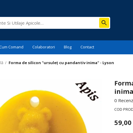
Cum Comand
Colaboratori
Blog
Contact
lă
/
Forma de silicon "ursuleț cu pandantiv inima" - Lyson
Forma
inima
0 Recenzi
COD PRO
59,0