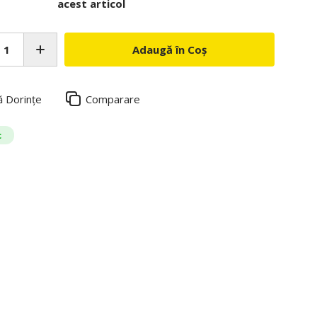
acest articol
Adaugă în Coș
ă Dorințe
Comparare
c