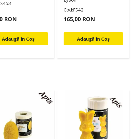
FS453
Cod:FS42
00 RON
165,00 RON
Adaugă în Coș
Adaugă în Coș