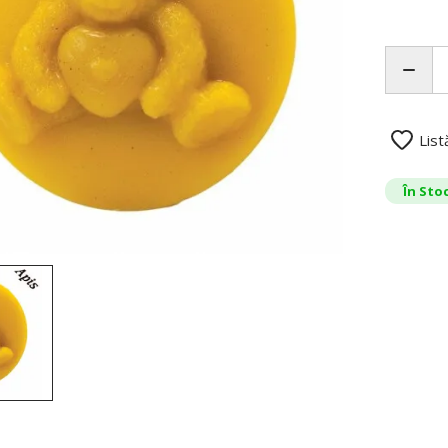
List
În Sto