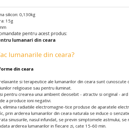
a silicon: 0,130kg
ra: 15g
5mm
omandate pentru acest produs:
entru lumanari din ceara
ac lumanarile din ceara?
forme din ceara
relaxante si terapeutice ale lumanarilor din ceara sunt cunoscute d
unilor religioase sau pentru iluminat.
 si pentru crearea unui ambient deosebit - atractiv si original - ar
de a produce ioni negativi.
elimina radiatiile electromagne-tice produse de aparatele electri
c, prin arderea lumanarilor din ceara naturala se induce o senzatie 
rata sinusurile, nasul infundat, se previn simptomele astmului, se 
ata arderea lumanarilor in fiecare zi, cate 15-60 min.