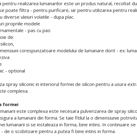
ta pentru realizarea lumanarilor este un produs natural, recoltat d
e poate filtra - pentru purificare, iar pentru utilizarea pentru real
diverse uleiuri volatile - dupa plac.
guri propriile modele
rnamentale - pas cu pas:
oie de:
silicon,
u dimensiuni corespunzatoare modelului de lumanare dorit - ex: luma
eziva
e
nic - optional
za spray siliconic in interiorul formei de silicon pentru a usura e
ste complexa.
a formei
anarii este complexa este necesara pulverizarea de spray siliconic,
igura a lumanarii din forma. Se taie fitilul la o dimensiunie potriv
i lumanarii si se instaleaza in forma, bine intins. In continuare se 
- de o scobitoare pentru a putea fi bine intins in forma.