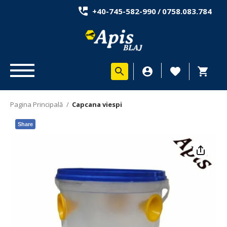
+40-745-582-990
/
0758.083.784
Pagina Principală
/
Capcana viespi
Share