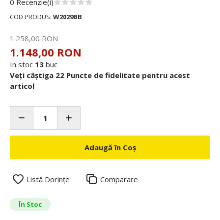
0 Recenzie(i)
COD PRODUS:
W2029BB
1.258,00 RON
1.148,00 RON
In stoc
13
buc
Veți câștiga 22 Puncte de fidelitate pentru acest
articol
Adaugă în Coș
Listă Dorințe
Comparare
În Stoc