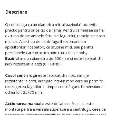
Descriere
O centrifuga cu un diametru mic al bazinului, potrivita
practic pentru orice tip de rama. Pentru ca mierea sa fie
extrasa de pe ambele fete ale fagurelui, ramele se intorc
manual. Acest tip de centrifuga il recomandam
apicultorilor incepatori, cu stupine mici, sau pentru
persoanele care practica apicultura ca si hobby.
Bazinul
are un diametru de 500 mm si este fabricat din
inox rezistent la acizi (0H18N9).
Cosul centrifugii
este fabricat din inox, din tije
rezistente la acizi, aranjate intr-un mod care nu permite
distrugerea fagurilor in timpul centrifugarii. Dimensiunea
ochiurilor: 25x70 mm.
Actionarea manuala
este dotata cu frana si este
montata pe transversala superioara a centrifugii, ceea ce
va permite operarea centrifugii atunci cand nu aveti acces