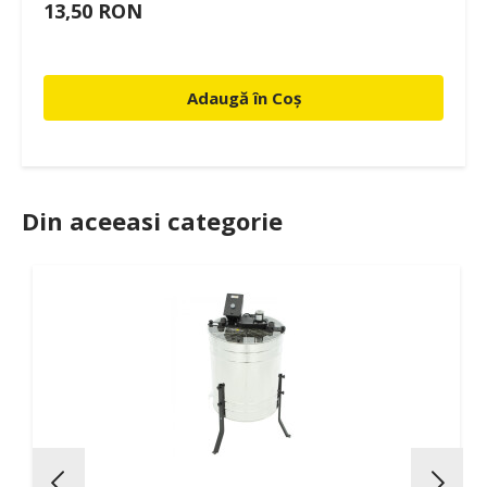
13,50 RON
Adaugă în Coș
Din aceeasi categorie
3%