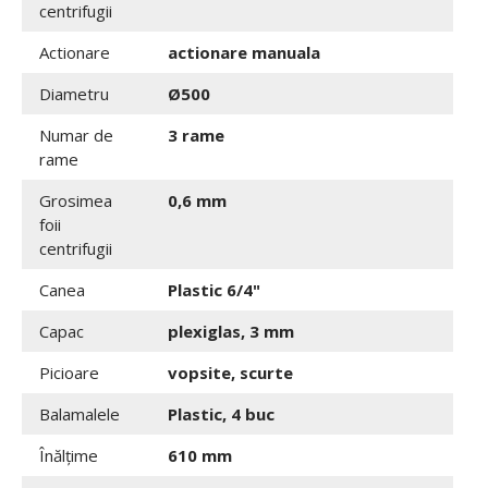
centrifugii
Actionare
actionare manuala
Diametru
Ø500
Numar de
3 rame
rame
Grosimea
0,6 mm
foii
centrifugii
Canea
Plastic 6/4"
Capac
plexiglas, 3 mm
Picioare
vopsite, scurte
Balamalele
Plastic, 4 buc
Înălțime
610 mm