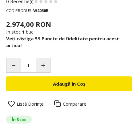
0 Recenzie(i)
COD PRODUS:
W2030B
2.974,00 RON
In stoc
1
buc
Veți câștiga 59 Puncte de fidelitate pentru acest
articol
Adaugă în Coș
Listă Dorințe
Comparare
În Stoc