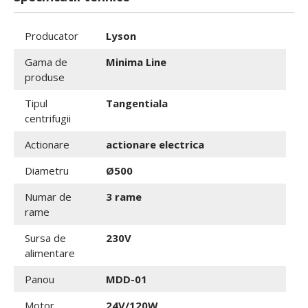
Producator
Lyson
Gama de
Minima Line
produse
Tipul
Tangentiala
centrifugii
Actionare
actionare electrica
Diametru
Ø500
Numar de
3 rame
rame
Sursa de
230V
alimentare
Panou
MDD-01
Motor
24V/120W