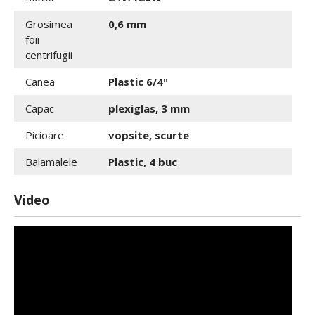
Grosimea
0,6 mm
foii
centrifugii
Canea
Plastic 6/4"
Capac
plexiglas, 3 mm
Picioare
vopsite, scurte
Balamalele
Plastic, 4 buc
Video