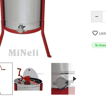
List
În Sto