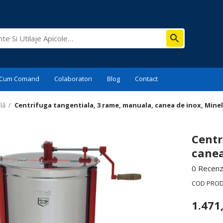
Cum Comand
Colaboratori
Blog
Contact
lă
/
Centrifuga tangentiala, 3 rame, manuala, canea de inox, Minel
Centr
canea
0 Recenzi
COD PRO
1.471