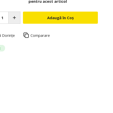
pentru acest articol
Adaugă în Coș
ă Dorințe
Comparare
c