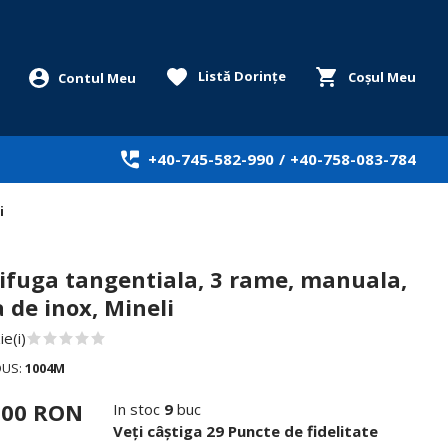
Listă Dorințe
Coșul Meu
+40-745-582-990
/
+40-758-083-784
i
ifuga tangentiala, 3 rame, manuala,
 de inox, Mineli
e(i)
DUS:
1004M
,00 RON
In stoc
9
buc
Veți câștiga 29 Puncte de fidelitate