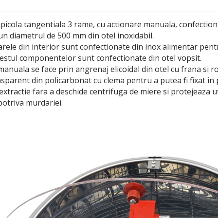
picola tangentiala 3 rame, cu actionare manuala, confectiona
un diametrul de 500 mm din otel inoxidabil.
rele din interior sunt confectionate din inox alimentar pentru
estul componentelor sunt confectionate din otel vopsit.
nuala se face prin angrenaj elicoidal din otel cu frana si roti
sparent din policarbonat cu clema pentru a putea fi fixat in 
extractie fara a deschide centrifuga de miere si protejeaza ut
potriva murdariei.