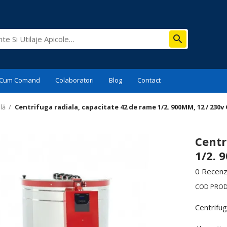
Cum Comand
Colaboratori
Blog
Contact
lă
/
Centrifuga radiala, capacitate 42 de rame 1/2. 900MM, 12 / 230v
Centr
1/2. 
0 Recenzi
COD PRO
Centrifu