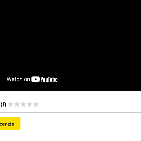
(i)
ecenzie