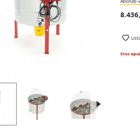
Abonați-v
8.436
List
Stoc epu