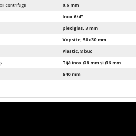
ii centrifugii
0,6 mm
Inox 6/4"
plexiglas, 3 mm
Vopsite, 50x30 mm
Plastic, 8 buc
ș
Tijă inox Ø8 mm și Ø6 mm
640 mm