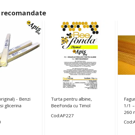
 recomandate
original) - Benzi
Turta pentru albine,
Fagur
si glicerina
BeeFonda cu Timol
1/1 –
260 
Cod:AP227
0
Cod: