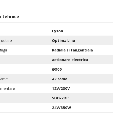
i tehnice
r
Lyson
roduse
Optima Line
fugii
Radiala si tangentiala
actionare electrica
Ø900
rame
42 rame
limentare
12V/230V
SDD-2DP
24V/350W