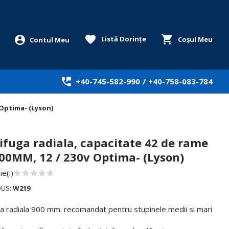
Listă Dorințe
Coșul Meu
+40-745-582-990
/
+40-758-083-784
 Optima- (Lyson)
ifuga radiala, capacitate 42 de rame
900MM, 12 / 230v Optima- (Lyson)
e(i)
DUS:
W219
ga radiala 900 mm. recomandat pentru stupinele medii si mari