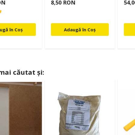
ON
8,50 RON
54,
ugă în Coș
Adaugă în Coș
 mai căutat și: