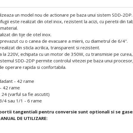
ilizeaza un model nou de actionare pe baza unui sistem SDD-2DP.
rifugii este realizat din otel inox, rezistent la acizi, cu peretii din
 material.
lizat din tije de otel inox.
e prevazut cu o canea de evacuare a mierii, cu diametrul de 6/4".
ealizat din sticla acrilica, transparent si rezistent.
a la 220V, echipata cu un motor de 350W, cu transmisie pe curea, a
sistemul SDD-2DP permite controlul vitezei pe baza unui procesor
de operare rapida si confortabila.
:
 dadant - 42 rame
 - 42 rame
 24 (varful sa fie ascutit)
3/4 sau 1/1 - 6 rame
portii tangentiali pentru conversie sunt optionali si se gas
ANUAL DE UTILIZARE
: