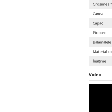
Grosimea fo
Canea
Capac
Picioare
Balamalele
Material co
Înălțime
Video