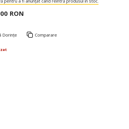
ă pentru a fi anunțat când reintră produsul în stoc.
,00 RON
ă Dorințe
Comparare
izat