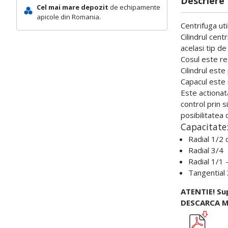
Descriere
Cel mai mare depozit
de echipamente
apicole din Romania.
Centrifuga ut
Cilindrul cent
acelasi tip de
Cosul este rea
Cilindrul est
Capacul este r
Este actionat
control prin 
posibilitatea 
Capacitate
Radial 1/2
Radial 3/4
Radial 1/1 -
Tangential 
ATENTIE!
Su
DESCARCA M