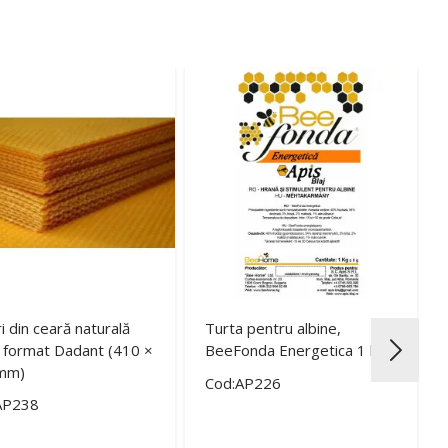
i din ceară naturală
Turta pentru albine,
 format Dadant (410 ×
BeeFonda Energetica 1 kg
mm)
Cod:AP226
AP238