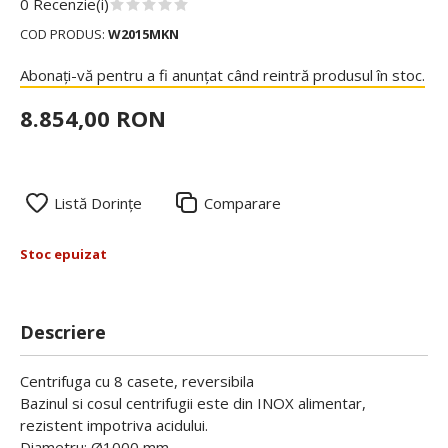
0 Recenzie(i)
COD PRODUS:
W2015MKN
Abonați-vă pentru a fi anunțat când reintră produsul în stoc.
8.854,00 RON
Listă Dorințe
Comparare
Stoc epuizat
Descriere
Centrifuga cu 8 casete, reversibila
Bazinul si cosul centrifugii este din INOX alimentar,
rezistent impotriva acidului.
Diametru: Ø1000 mm