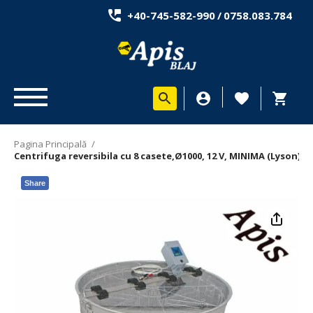
+40-745-582-990
/
0758.083.784
Pagina Principală
/
Centrifuga reversibila cu 8 casete,Ø1000, 12 V, MINIMA (Lyson)
Share