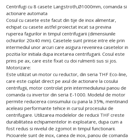
Centrifugi cu 8 casete Langstroth,Ø1000mm, comanda si
actionare automata
Cosul cu casete este facut din tije de inox alimentar,
echipat cu casete astfel proiectat incat sa previna
ruperea fagurilor in timpul centrifugarii (dimensiunile
ochiurilor 20x40 mm). Casetele sunt prinse intre ele prin
intermediul unor arcuri care asigura revenirea casetelor in
pozitia lor initiala dupa incetarea centrifugarii. Cosul este
prins pe ax, care este fixat cu doi rulmenti sus si jos.
Motorizare:
Este utilizat un motor cu reductor, din seria THF Eco-line,
care este cuplat direct pe axul de actionare la cosului
centrifugii, motor controlat prin intermediulunui panou de
comanda cu invertor din seria E-1000. Modelul de motor
permite reducerea consumului cu pana la 35%, mentinand
aceleasi performante tehice in cursul procesului de
centrifugare. Utilizarea modelelor de reducii THF creste
durabilitatea echipamentelor in exploatare, dupa cum a
fost redus si nivelul de zgomot in timpul functionarii.
Picioarele sunt de inox, canea de inox, panou de comanda