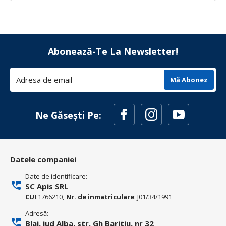
Abonează-Te La Newsletter!
Mă Abonez
Ne Găsești Pe:
Datele companiei
Date de identificare:
SC Apis SRL
CUI
:1766210,
Nr. de inmatriculare
: J01/34/1991
Adresă:
Blaj, jud Alba, str. Gh Baritiu, nr 32