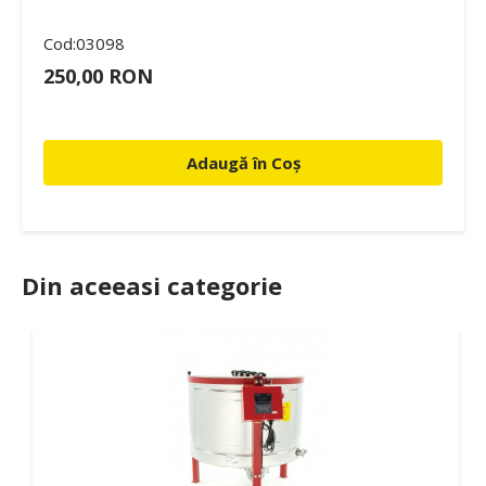
Cod:03098
250,00 RON
Adaugă în Coș
Din aceeasi categorie
9%