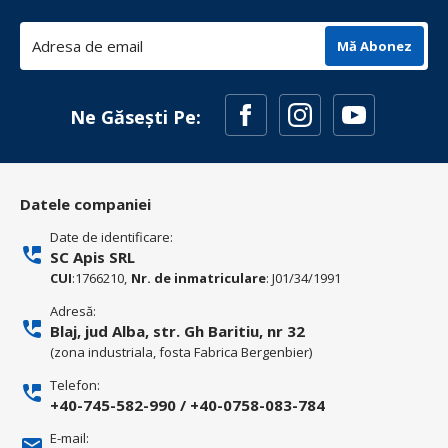
Mă Abonez
Ne Găsești Pe:
Datele companiei
Date de identificare:
SC Apis SRL
CUI
:1766210,
Nr. de inmatriculare
: J01/34/1991
Adresă:
Blaj, jud Alba, str. Gh Baritiu, nr 32
(zona industriala, fosta Fabrica Bergenbier)
Telefon:
+40-745-582-990
/
+40-0758-083-784
E-mail: