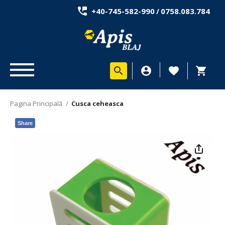
+40-745-582-990
/
0758.083.784
Pagina Principală
/
Cusca ceheasca
Share