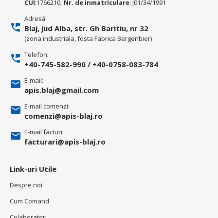
CUI
:1766210,
Nr. de inmatriculare
: J01/34/1991
Adresă:
Blaj, jud Alba, str. Gh Baritiu, nr 32
(zona industriala, fosta Fabrica Bergenbier)
Telefon:
+40-745-582-990
/
+40-0758-083-784
E-mail:
apis.blaj@gmail.com
E-mail comenzi:
comenzi@apis-blaj.ro
E-mail facturi:
facturari@apis-blaj.ro
Link-uri Utile
Despre noi
Cum Comand
Colaboratori