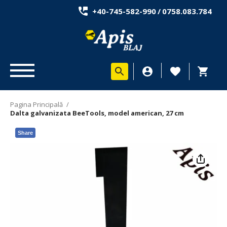
+40-745-582-990
/
0758.083.784
Pagina Principală
/
Dalta galvanizata BeeTools, model american, 27 cm
Share