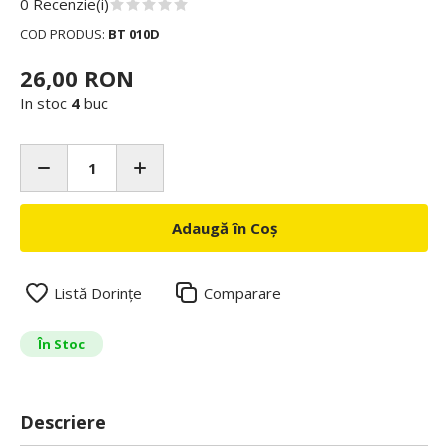
0 Recenzie(i)
COD PRODUS:
BT 010D
26,00 RON
In stoc
4
buc
Adaugă în Coș
Listă Dorințe
Comparare
În Stoc
Descriere