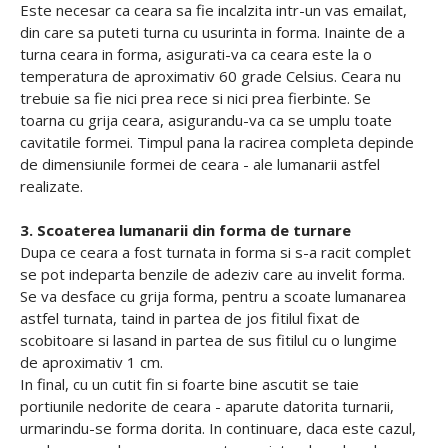
Este necesar ca ceara sa fie incalzita intr-un vas emailat,
din care sa puteti turna cu usurinta in forma. Inainte de a
turna ceara in forma, asigurati-va ca ceara este la o
temperatura de aproximativ 60 grade Celsius. Ceara nu
trebuie sa fie nici prea rece si nici prea fierbinte. Se
toarna cu grija ceara, asigurandu-va ca se umplu toate
cavitatile formei. Timpul pana la racirea completa depinde
de dimensiunile formei de ceara - ale lumanarii astfel
realizate.
3. Scoaterea lumanarii din forma de turnare
Dupa ce ceara a fost turnata in forma si s-a racit complet
se pot indeparta benzile de adeziv care au invelit forma.
Se va desface cu grija forma, pentru a scoate lumanarea
astfel turnata, taind in partea de jos fitilul fixat de
scobitoare si lasand in partea de sus fitilul cu o lungime
de aproximativ 1 cm.
In final, cu un cutit fin si foarte bine ascutit se taie
portiunile nedorite de ceara - aparute datorita turnarii,
urmarindu-se forma dorita. In continuare, daca este cazul,