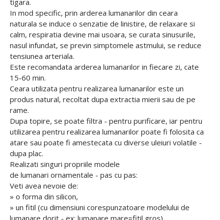
tigara.
In mod specific, prin arderea lumanarilor din ceara
naturala se induce o senzatie de linistire, de relaxare si
calm, respiratia devine mai usoara, se curata sinusurile,
nasul infundat, se previn simptomele astmului, se reduce
tensiunea arteriala.
Este recomandata arderea lumanarilor in fiecare zi, cate
15-60 min.
Ceara utilizata pentru realizarea lumanarilor este un
produs natural, recoltat dupa extractia mierii sau de pe
rame.
Dupa topire, se poate filtra - pentru purificare, iar pentru
utilizarea pentru realizarea lumanarilor poate fi folosita ca
atare sau poate fi amestecata cu diverse uleiuri volatile -
dupa plac.
Realizati singuri propriile modele
de lumanari ornamentale - pas cu pas:
Veti avea nevoie de:
» o forma din silicon,
» un fitil (cu dimensiuni corespunzatoare modelului de
lumanare dorit - ex: lumanare mare=fitil gros)