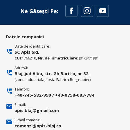
Ne Găsești Pe:
Datele companiei
Date de identificare:
SC Apis SRL
CUI
:1766210,
Nr. de inmatriculare
: J01/34/1991
Adresă:
Blaj, jud Alba, str. Gh Baritiu, nr 32
(zona industriala, fosta Fabrica Bergenbier)
Telefon:
+40-745-582-990
/
+40-0758-083-784
E-mail:
apis.blaj@gmail.com
E-mail comenzi:
comenzi@apis-blaj.ro