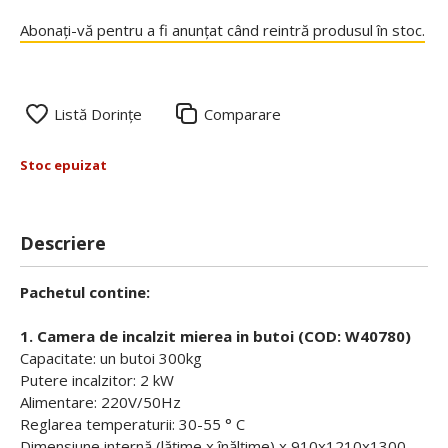
Abonați-vă pentru a fi anunțat când reintră produsul în stoc.
Listă Dorințe
Comparare
Stoc epuizat
Descriere
Pachetul contine:
1. Camera de incalzit mierea in butoi (COD: W40780)
Capacitate: un butoi 300kg
Putere incalzitor: 2 kW
Alimentare: 220V/50Hz
Reglarea temperaturii: 30-55 ° C
Dimensiune internă (lățime x înălțime) x 910x1210x1300