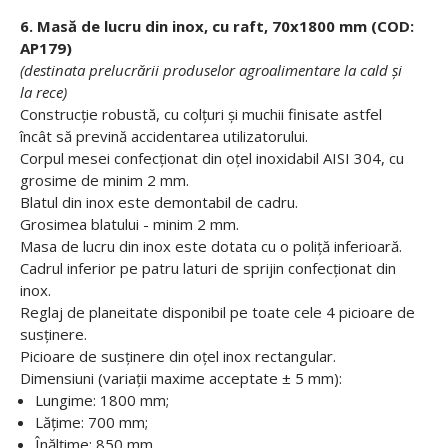
6. Masă de lucru din inox, cu raft, 70x1800 mm (COD:
AP179)
(destinata prelucrării produselor agroalimentare la cald şi
la rece)
Construcţie robustă, cu colţuri şi muchii finisate astfel
încât să prevină accidentarea utilizatorului.
Corpul mesei confecţionat din oţel inoxidabil AISI 304, cu
grosime de minim 2 mm.
Blatul din inox este demontabil de cadru.
Grosimea blatului - minim 2 mm.
Masa de lucru din inox este dotata cu o poliţă inferioară.
Cadrul inferior pe patru laturi de sprijin confecţionat din
inox.
Reglaj de planeitate disponibil pe toate cele 4 picioare de
susţinere.
Picioare de susţinere din oţel inox rectangular.
Dimensiuni (variaţii maxime acceptate ± 5 mm):
Lungime: 1800 mm;
Lăţime: 700 mm;
Înălţime: 850 mm.