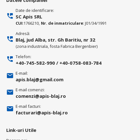
Datele companiei
Date de identificare:
SC Apis SRL
CUI
:1766210,
Nr. de inmatriculare
: J01/34/1991
Adresă:
Blaj, jud Alba, str. Gh Baritiu, nr 32
(zona industriala, fosta Fabrica Bergenbier)
Telefon:
+40-745-582-990
/
+40-0758-083-784
E-mail:
apis.blaj@gmail.com
E-mail comenzi:
comenzi@apis-blaj.ro
E-mail facturi:
facturari@apis-blaj.ro
Link-uri Utile