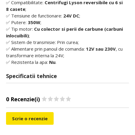
✅ Compatibilitate:
Centrifugi Lyson reversibile cu 6 si
8 casete
;
✅ Tensiune de functionare:
24V DC
;
✅ Putere:
350W
;
✅ Tip motor:
Cu colector si perii de carbune (carbuni
inlocuibili)
;
✅ Sistem de transmisie: Prin curea;
✅ Alimentare prin panoul de comanda:
12V sau 230V
, cu
transformare interna la 24V;
✅ Rezistenta la apa:
Nu
.
Specificatii tehnice
0 Recenzie(i)
Scrie o recenzie