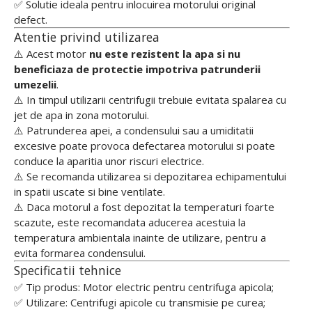
✅ Solutie ideala pentru inlocuirea motorului original
defect.
Atentie privind utilizarea
⚠️ Acest motor
nu este rezistent la apa si nu
beneficiaza de protectie impotriva patrunderii
umezelii
.
⚠️ In timpul utilizarii centrifugii trebuie evitata spalarea cu
jet de apa in zona motorului.
⚠️ Patrunderea apei, a condensului sau a umiditatii
excesive poate provoca defectarea motorului si poate
conduce la aparitia unor riscuri electrice.
⚠️ Se recomanda utilizarea si depozitarea echipamentului
in spatii uscate si bine ventilate.
⚠️ Daca motorul a fost depozitat la temperaturi foarte
scazute, este recomandata aducerea acestuia la
temperatura ambientala inainte de utilizare, pentru a
evita formarea condensului.
Specificatii tehnice
✅ Tip produs: Motor electric pentru centrifuga apicola;
✅ Utilizare: Centrifugi apicole cu transmisie pe curea;