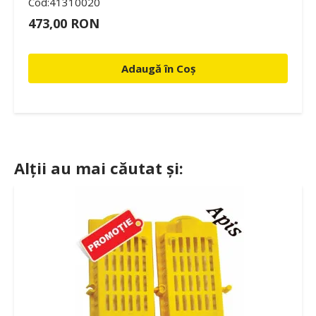
Cod:41310020
473,00 RON
Adaugă în Coș
Alții au mai căutat și: