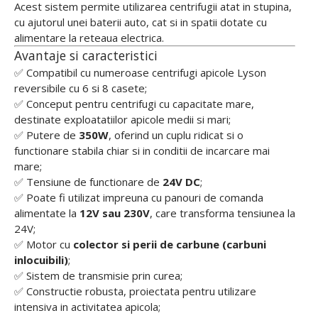
Acest sistem permite utilizarea centrifugii atat in stupina,
cu ajutorul unei baterii auto, cat si in spatii dotate cu
alimentare la reteaua electrica.
Avantaje si caracteristici
✅ Compatibil cu numeroase centrifugi apicole Lyson
reversibile cu 6 si 8 casete;
✅ Conceput pentru centrifugi cu capacitate mare,
destinate exploatatiilor apicole medii si mari;
✅ Putere de
350W
, oferind un cuplu ridicat si o
functionare stabila chiar si in conditii de incarcare mai
mare;
✅ Tensiune de functionare de
24V DC
;
✅ Poate fi utilizat impreuna cu panouri de comanda
alimentate la
12V sau 230V
, care transforma tensiunea la
24V;
✅ Motor cu
colector si perii de carbune (carbuni
inlocuibili)
;
✅ Sistem de transmisie prin curea;
✅ Constructie robusta, proiectata pentru utilizare
intensiva in activitatea apicola;