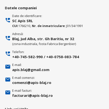
Datele companiei
Date de identificare:
SC Apis SRL
CUI
:1766210,
Nr. de inmatriculare
: J01/34/1991
Adresă:
Blaj, jud Alba, str. Gh Baritiu, nr 32
(zona industriala, fosta Fabrica Bergenbier)
Telefon:
+40-745-582-990
/
+40-0758-083-784
E-mail:
apis.blaj@gmail.com
E-mail comenzi:
comenzi@apis-blaj.ro
E-mail facturi:
facturari@apis-blaj.ro