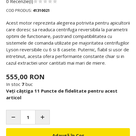
0 Recenzie(i)
COD PRODUS:
41310021
Acest motor reprezinta alegerea potrivita pentru apicultorii
care doresc sa readuca centrifuga reversibila la parametrii
optimi de functionare, pastrand compatibilitatea cu
sistemele de comanda utilizate pe majoritatea centrifugilor
Lyson reversibile cu 6 si 8 casete. Puternic, fiabil si usor de
intretinut, acesta ofera performante constante chiar si in
cazul extractiei unor cantitati mai mari de miere.
555,00 RON
In stoc
7
buc
Veți câștiga 11 Puncte de fidelitate pentru acest
articol
Adaugă în Coș