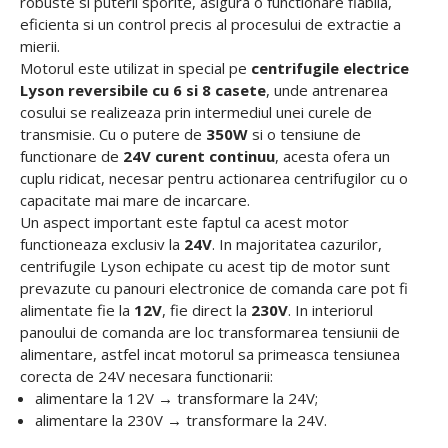
robuste si puterii sporite, asigura o functionare fiabila,
eficienta si un control precis al procesului de extractie a
mierii.
Motorul este utilizat in special pe
centrifugile electrice
Lyson reversibile cu 6 si 8 casete
, unde antrenarea
cosului se realizeaza prin intermediul unei curele de
transmisie. Cu o putere de
350W
si o tensiune de
functionare de
24V curent continuu
, acesta ofera un
cuplu ridicat, necesar pentru actionarea centrifugilor cu o
capacitate mai mare de incarcare.
Un aspect important este faptul ca acest motor
functioneaza exclusiv la
24V
. In majoritatea cazurilor,
centrifugile Lyson echipate cu acest tip de motor sunt
prevazute cu panouri electronice de comanda care pot fi
alimentate fie la
12V
, fie direct la
230V
. In interiorul
panoului de comanda are loc transformarea tensiunii de
alimentare, astfel incat motorul sa primeasca tensiunea
corecta de 24V necesara functionarii:
alimentare la 12V → transformare la 24V;
alimentare la 230V → transformare la 24V.