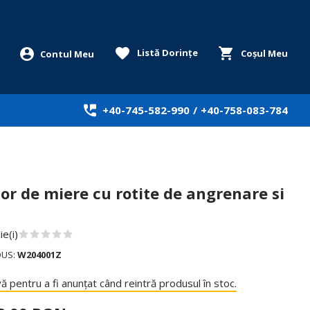
Listă Dorințe
Coșul Meu
+40-745-582-990
/
+40-758-083-784
or de miere cu rotite de angrenare si
d
e(i)
DUS:
W204001Z
ă pentru a fi anunțat când reintră produsul în stoc.