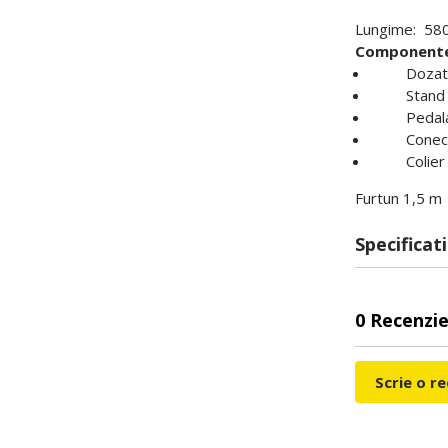
Lungime: 580
Component
Dozat
Stand
Pedala d
Conector
Colier de
Furtun 1,5 m
Specificati
0 Recenzie
Scrie o r