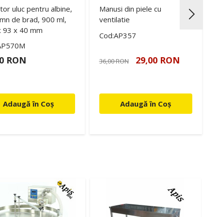
tor uluc pentru albine,
Manusi din piele cu
emn de brad, 900 ml,
ventilatie
x 93 x 40 mm
Cod:AP357
AP570M
50 RON
29,00 RON
36,00 RON
Adaugă în Coș
Adaugă în Coș