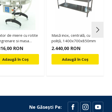
tor de miere cu rotite
Masă inox, centrală, cu
ngrenare si masa
poliță, 1400x700x850mm
tiva
316,00 RON
2.440,00 RON
Adaugă în Coș
Adaugă în Coș
Ne Găsești Pe: