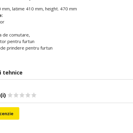
 mm, latime 410 mm, height. 470 mm
e
:
or
e comutare,
 pentru furtun
 prindere pentru furtun
i tehnice
(i)
ecenzie