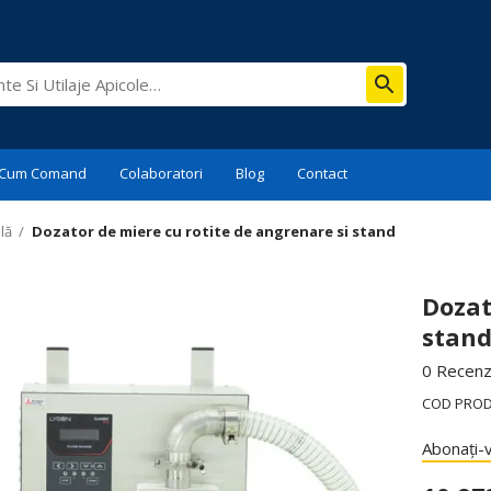
Cum Comand
Colaboratori
Blog
Contact
lă
/
Dozator de miere cu rotite de angrenare si stand
Dozat
stan
0 Recenzi
COD PRO
Abonați-v