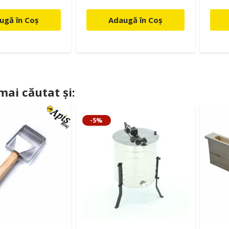
ugă în Coș
Adaugă în Coș
 mai căutat și:
-5%