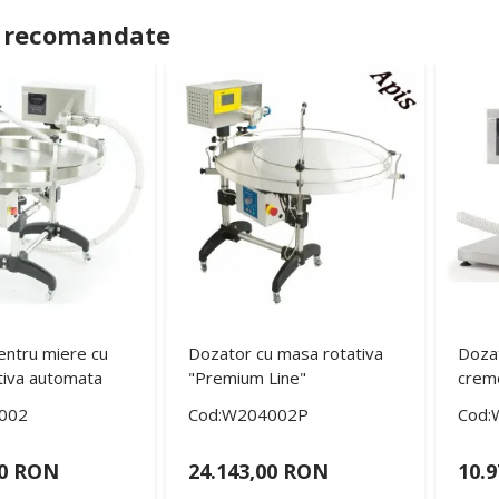
 recomandate
entru miere cu
Dozator cu masa rotativa
Dozat
tiva automata
"Premium Line"
cremo
002
Cod:W204002P
Cod:
00 RON
24.143,00 RON
10.