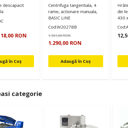
de descapacit
Centrifuga tangentiala, 4
Hrăni
la
rame, actionare manuala,
din l
BASIC LINE
430 
0C
Cod:W2027BB
Cod:
18,00 RON
12,
1.361,00 RON
1.290,00 RON
ugă în Coș
Adaugă în Coș
asi categorie