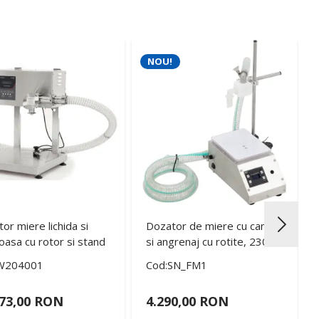
NOU!
or miere lichida si
Dozator de miere cu cantar
asa cu rotor si stand
si angrenaj cu rotite, 230V
W204001
Cod:SN_FM1
973,00 RON
4.290,00 RON