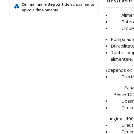
Descriere
Cel mai mare depozit
de echipamente
apicole din Romania.
Alimenta
Putere 
Umple in 
Pompa auto
Durabilitat
Toate compo
alimentele.
(depends on 
Precizie
Pana la 1
Peste 1200 
Dozare – 
Dimensi
Lungime: 400
Greutate
Dimensiun