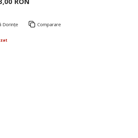
3,00 RON
ă Dorințe
Comparare
izat