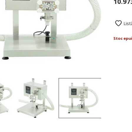
10.97
List
Stoc epu