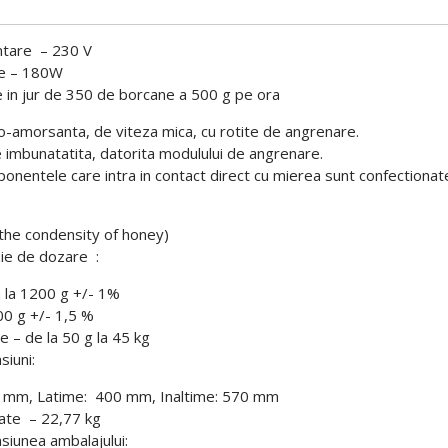
re – 230 V
– 180W
jur de 350 de borcane a 500 g pe ora
-amorsanta, de viteza mica, cu rotite de angrenare.
e imbunatatita, datorita modulului de angrenare.
nentele care intra in contact direct cu mierea sunt confectionate
the condensity of honey)
 de dozare :
200 g +/- 1%
g +/- 1,5 %
de la 50 g la 45 kg
uni:
 mm, Latime: 400 mm, Inaltime: 570 mm
 – 22,77 kg
ea ambalajului: