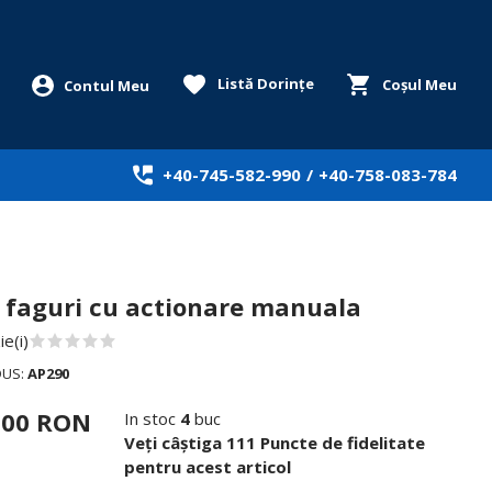
Listă Dorințe
Coșul Meu
+40-745-582-990
/
+40-758-083-784
 faguri cu actionare manuala
e(i)
DUS:
AP290
,00 RON
In stoc
4
buc
Veți câștiga 111 Puncte de fidelitate
pentru acest articol