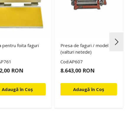
 pentru foita faguri
Presa de faguri / model DG
(valturi netede)
AP761
Cod:AP607
32,00 RON
8.643,00 RON
Adaugă în Coș
Adaugă în Coș