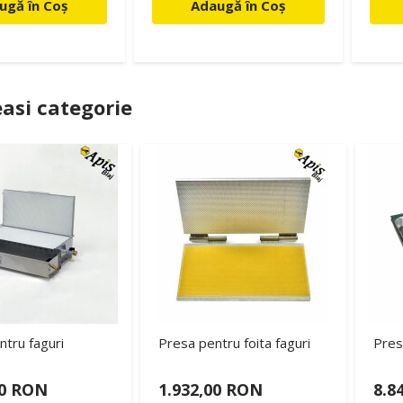
ugă în Coș
Adaugă în Coș
asi categorie
tru faguri
Presa pentru foita faguri
Presa
00 RON
1.932,00 RON
8.8