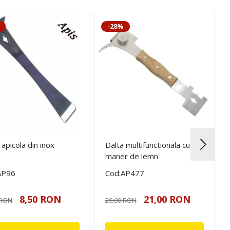
-28%
 apicola din inox
Dalta multifunctionala cu
maner de lemn
AP96
Cod:AP477
8,50 RON
21,00 RON
 RON
29,00 RON