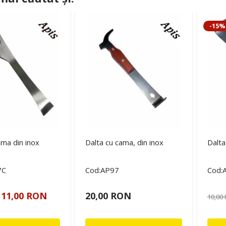
-15%
ama din inox
Dalta cu cama, din inox
Dalta
7C
Cod:AP97
Cod:
11,00 RON
20,00 RON
10,00