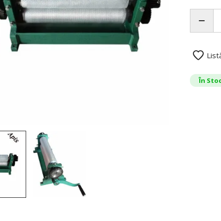
List
În Sto