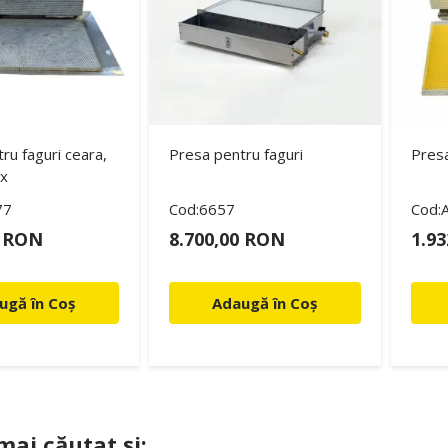
ru faguri ceara,
Presa pentru faguri
Presa
ox
77
Cod:6657
Cod:
0 RON
8.700,00 RON
1.9
ugă în Coș
Adaugă în Coș
 mai căutat și: