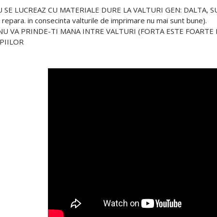
NU SE LUCREAZ CU MATERIALE DURE LA VALTURI GEN: DALTA, SUR
 repara. in consecinta valturile de imprimare nu mai sunt bune).
NU VA PRINDE-TI MANA INTRE VALTURI (FORTA ESTE FOARTE
PIILOR