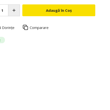
Adaugă în Coș
ă Dorințe
Comparare
c