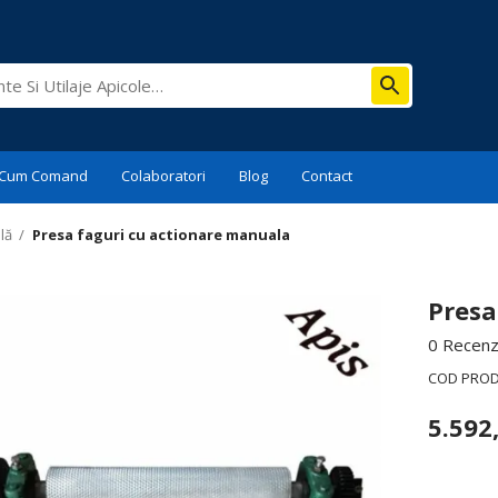
Cum Comand
Colaboratori
Blog
Contact
lă
/
Presa faguri cu actionare manuala
Presa
0 Recenzi
COD PRO
5.592