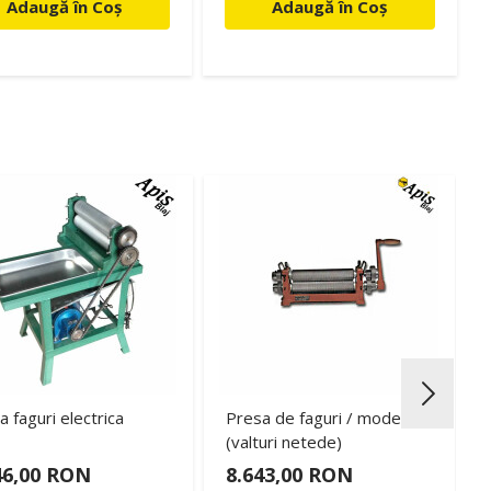
Adaugă în Coș
Adaugă în Coș
 faguri electrica
Presa de faguri / model DG
(valturi netede)
46,00 RON
8.643,00 RON