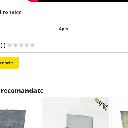
i tehnice
r
Apis
(i)
ecenzie
 recomandate