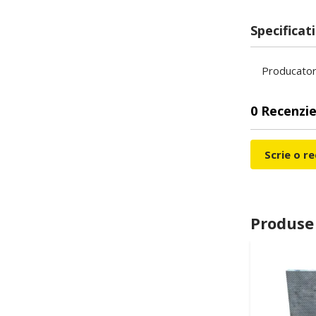
Specificati
Producato
0 Recenzie
Scrie o r
Produse