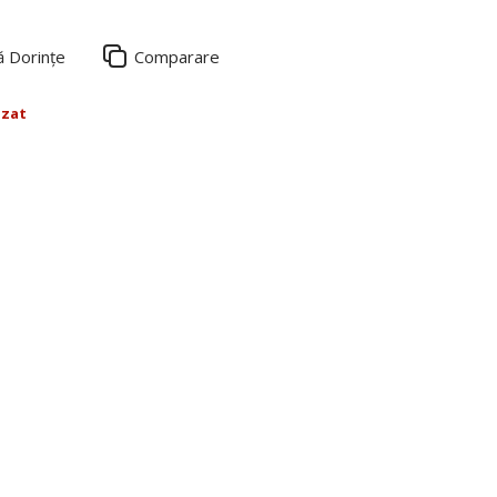
ă Dorințe
Comparare
izat