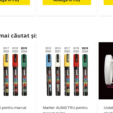
 mai căutat și:
 pentru marcat
Marker ALBASTRU pentru
Izola