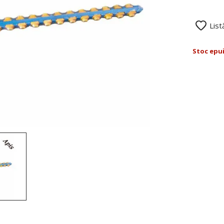
List
Stoc epu