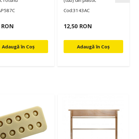
ic rotund
(tub) din plastic
AP587C
Cod:3143AC
0 RON
12,50 RON
Adaugă în Coș
Adaugă în Coș