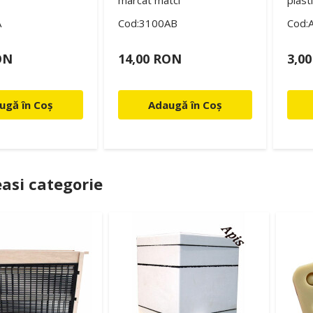
marcat matci
plast
A
Cod:3100AB
Cod:
ON
14,00 RON
3,0
ugă în Coș
Adaugă în Coș
asi categorie