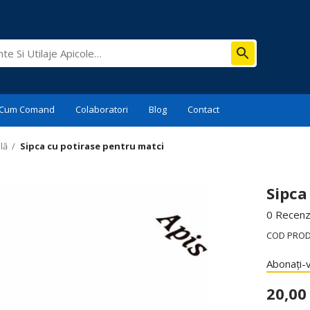
Cum Comand
Colaboratori
Blog
Contact
lă
/
Sipca cu potirase pentru matci
Sipca
0 Recenzi
COD PRO
Abonați-v
20,0