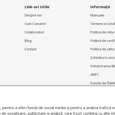
Link-uri Utile
Informații
Despre noi
Manuale
Cum Comand
Termeni si condi
Colaboratori
Politica de retur
Blog
Politica de conf
Contact
Politica de utili
Schimba-ti con
Soluționarea liti
ANPC
Puncte de fideli
Garantie
e, pentru a oferi funcții de social media și pentru a analiza trafic
 de socializare, publicitate și analiză, care îl pot combina cu alte in