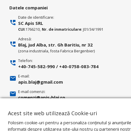
Datele companiei
Date de identificare:
SC Apis SRL
CUI
:1766210,
Nr. de inmatriculare
: J01/34/1991
Adresă:
Blaj, jud Alba, str. Gh Baritiu, nr 32
(zona industriala, fosta Fabrica Bergenbier)
Telefon:
+40-745-582-990
/
+40-0758-083-784
E-mail:
apis.blaj@gmail.com
E-mail comenzi:
comenzi@apis-blaj.ro
E-mail facturi:
Acest site web utilizează Cookie-uri
facturari@apis-blaj.ro
Folosim cookie-uri pentru a personaliza conținutul și anunțuril
informații despre utilizarea site-ului nostru cu partenerii noștri