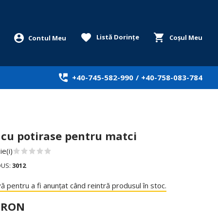
Listă Dorințe
Coșul Meu
+40-745-582-990
/
+40-758-083-784
 cu potirase pentru matci
e(i)
DUS:
3012
ă pentru a fi anunțat când reintră produsul în stoc.
0 RON