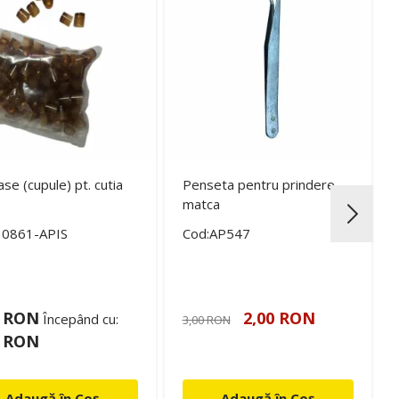
ase (cupule) pt. cutia
Penseta pentru prindere
matca
30861-APIS
Cod:AP547
2 RON
2,00 RON
Începând cu:
3,00 RON
1 RON
Adaugă în Coș
Adaugă în Coș