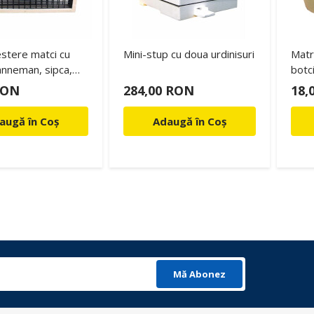
stere matci cu
Mini-stup cu doua urdinisuri
Matri
anneman, sipca,
botci
n, 470mm x 300mm
RON
284,00 RON
18,
1/1)
augă în Coș
Adaugă în Coș
Mă Abonez