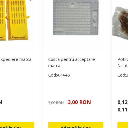
expediere matca
Cusca pentru acceptare
Potir
matca
Nicot
Cod:AP446
Cod:
N
3,00 RON
0,1
7,00 RON
0,1
ugă în Coș
Adaugă în Coș