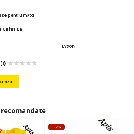
rase pentru matci
i tehnice
r
Lyson
(i)
ecenzie
 recomandate
-57%