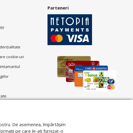
Parteneri
ţii
idenţialitate
zare cookie-uri
simtamantul
giilor
tate
ul nostru. De asemenea, împărtășim
formații pe care le-ați furnizat-o