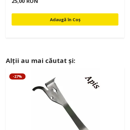
25,00 RON
Adaugă în Coș
Alții au mai căutat și:
-27%