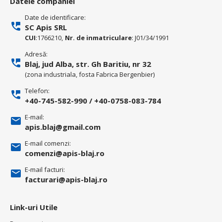
Datele companiei
Date de identificare:
SC Apis SRL
CUI
:1766210,
Nr. de inmatriculare
: J01/34/1991
Adresă:
Blaj, jud Alba, str. Gh Baritiu, nr 32
(zona industriala, fosta Fabrica Bergenbier)
Telefon:
+40-745-582-990
/
+40-0758-083-784
E-mail:
apis.blaj@gmail.com
E-mail comenzi:
comenzi@apis-blaj.ro
E-mail facturi:
facturari@apis-blaj.ro
Link-uri Utile