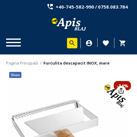
+40-745-582-990
/
0758.083.784
Pagina Principală
/
Furculita descapacit INOX, mare
Share
-34%