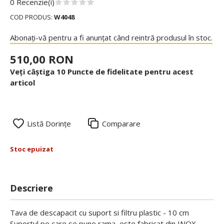
0 Recenzie(i)
COD PRODUS:
W4048
Abonați-vă pentru a fi anunțat când reintră produsul în stoc.
510,00 RON
Veți câștiga 10 Puncte de fidelitate pentru acest
articol
Listă Dorințe
Comparare
Stoc epuizat
Descriere
Tava de descapacit cu suport si filtru plastic - 10 cm
Suportul pe care se pune rama, este fabricat din INOX.