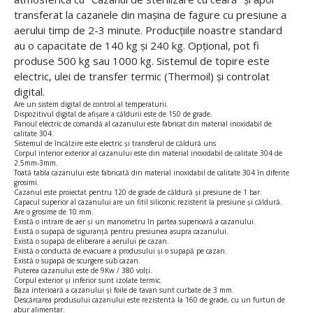
transferat la cazanele din mașina de fagure cu presiune a
aerului timp de 2-3 minute. Producțiile noastre standard
au o capacitate de 140 kg și 240 kg. Opțional, pot fi
produse 500 kg sau 1000 kg. Sistemul de topire este
electric, ulei de transfer termic (Thermoil) și controlat
digital.
Are un sistem digital de control al temperaturii.
Dispozitivul digital de afișare a căldurii este de 150 de grade.
Panoul electric de comandă al cazanului este fabricat din material inoxidabil de
calitate 304.
Sistemul de încălzire este electric și transferul de căldură uns
Corpul interior exterior al cazanului este din material inoxidabil de calitate 304 de
2.5mm-3mm.
Toată tabla cazanului este fabricată din material inoxidabil de calitate 304 în diferite
grosimi.
Cazanul este proiectat pentru 120 de grade de căldură și presiune de 1 bar.
Capacul superior al cazanului are un fitil siliconic rezistent la presiune și căldură.
Are o grosime de 10 mm.
Există o intrare de aer și un manometru în partea superioară a cazanului.
Există o supapă de siguranță pentru presiunea asupra cazanului.
Există o supapă de eliberare a aerului pe cazan.
Există o conductă de evacuare a produsului și o supapă pe cazan.
Există o supapă de scurgere sub cazan.
Puterea cazanului este de 9Kw / 380 volți.
Corpul exterior și inferior sunt izolate termic.
Baza interioară a cazanului și foile de tavan sunt curbate de 3 mm.
Descărcarea produsului cazanului este rezistentă la 160 de grade, cu un furtun de
abur alimentar.