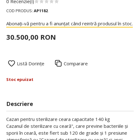
0 Recenzie(i)
COD PRODUS:
AP1182
Abonați-vă pentru a fi anunțat când reintră produsul în stoc.
30.500,00 RON
Listă Dorințe
Comparare
Stoc epuizat
Descriere
Cazan pentru sterilizare ceara capacitate 140 kg
Cazanul de sterilizare cu ceară", care previne bacteriile și
sporii în ceară, este fiert sub 120 de grade și 1 presiune
atmosferică cu "Cazanul de sterilizare cu ceară" și apoi