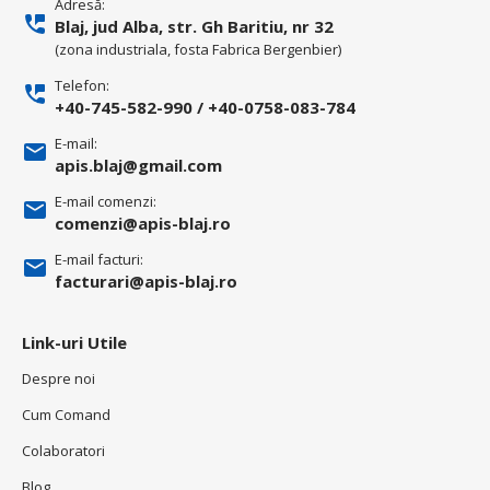
Adresă:
Blaj, jud Alba, str. Gh Baritiu, nr 32
(zona industriala, fosta Fabrica Bergenbier)
Telefon:
+40-745-582-990
/
+40-0758-083-784
E-mail:
apis.blaj@gmail.com
E-mail comenzi:
comenzi@apis-blaj.ro
E-mail facturi:
facturari@apis-blaj.ro
Link-uri Utile
Despre noi
Cum Comand
Colaboratori
Blog