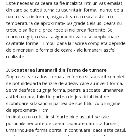
Este necesar ca ceara sa fie incalzita intr-un vas emailat,
din care sa puteti turna cu usurinta in forma. Inainte de a
turna ceara in forma, asigurati-va ca ceara este la o
temperatura de aproximativ 60 grade Celsius. Ceara nu
trebuie sa fie nici prea rece si nici prea fierbinte. Se
toarna cu grija ceara, asigurandu-va ca se umplu toate
cavitatile formei. Timpul pana la racirea completa depinde
de dimensiunile formei de ceara - ale lumanarii astfel
realizate.
3. Scoaterea lumanarii din forma de turnare
Dupa ce ceara a fost turnata in forma si s-a racit complet
se pot indeparta benzile de adeziv care au invelit forma.
Se va desface cu grija forma, pentru a scoate lumanarea
astfel turnata, taind in partea de jos fitilul fixat de
scobitoare si lasand in partea de sus fitilul cu o lungime
de aproximativ 1 cm.
In final, cu un cutit fin si foarte bine ascutit se taie
portiunile nedorite de ceara - aparute datorita turnarii,
urmarindu-se forma dorita. In continuare, daca este cazul,