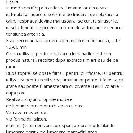
tigara.
In mod specific, prin arderea lumanarilor din ceara
naturala se induce o senzatie de linistire, de relaxare si
calm, respiratia devine mai usoara, se curata sinusurile,
nasul infundat, se previn simptomele astmului, se reduce
tensiunea arteriala.
Este recomandata arderea lumanarilor in fiecare zi, cate
15-60 min.
Ceara utilizata pentru realizarea lumanarilor este un
produs natural, recoltat dupa extractia mierii sau de pe
rame.
Dupa topire, se poate filtra - pentru purificare, iar pentru
utilizarea pentru realizarea lumanarilor poate fi folosita ca
atare sau poate fi amestecata cu diverse uleiuri volatile -
dupa plac.
Realizati singuri propriile modele
de lumanari ornamentale - pas cu pas:
Veti avea nevoie de:
» o forma din silicon,
» un fitil (cu dimensiuni corespunzatoare modelului de
lumanare dorit - ex: lumanare mare=fitil gros)