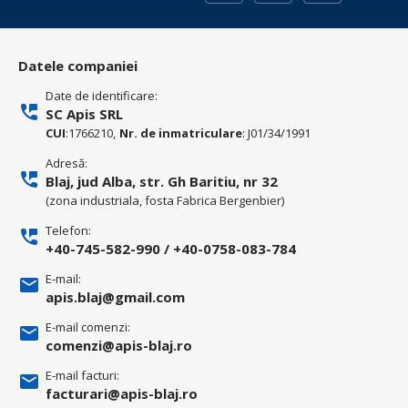
Datele companiei
Date de identificare:
SC Apis SRL
CUI
:1766210,
Nr. de inmatriculare
: J01/34/1991
Adresă:
Blaj, jud Alba, str. Gh Baritiu, nr 32
(zona industriala, fosta Fabrica Bergenbier)
Telefon:
+40-745-582-990
/
+40-0758-083-784
E-mail:
apis.blaj@gmail.com
E-mail comenzi:
comenzi@apis-blaj.ro
E-mail facturi:
facturari@apis-blaj.ro