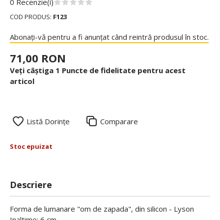
0 Recenzie(i)
COD PRODUS:
F123
Abonați-vă pentru a fi anunțat când reintră produsul în stoc.
71,00 RON
Veți câștiga 1 Puncte de fidelitate pentru acest
articol
Listă Dorințe
Comparare
Stoc epuizat
Descriere
Forma de lumanare "om de zapada", din silicon - Lyson
Inaltime: 6 cm