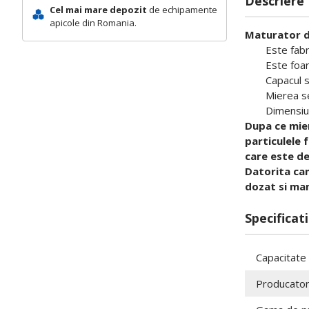
Descriere
Cel mai mare depozit
de echipamente
apicole din Romania.
Maturator di
Este fabr
Este foar
Capacul s
Mierea se
Dimensiu
Dupa ce mier
particulele 
care este d
Datorita can
dozat si man
Specificati
Capacitate
Producato