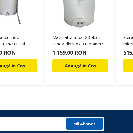
a din inox
Maturator inox, 200l, cu
Spir
la, manual si
canea din inox, cu manere,
mieri
 la 12 si 220V
Lyson
00 RON
1.159,00 RON
615
augă în Coș
Adaugă în Coș
Mă Abonez