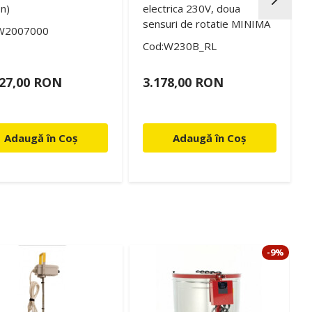
n)
electrica 230V, doua
sensuri de rotatie MINIMA
W2007000
Cod:W230B_RL
927,00 RON
3.178,00 RON
Adaugă în Coș
Adaugă în Coș
-9%