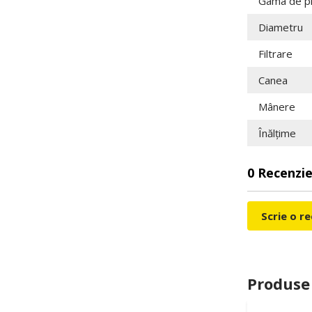
Gama de p
Diametru
Filtrare
Canea
Mânere
Înălțime
0 Recenzie
Scrie o r
Produse