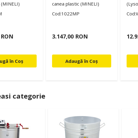
 (MINELI)
canea plastic (MINELI)
(Lyso
M
Cod:1022MP
Cod:
0 RON
3.147,00 RON
12.
ugă în Coș
Adaugă în Coș
asi categorie