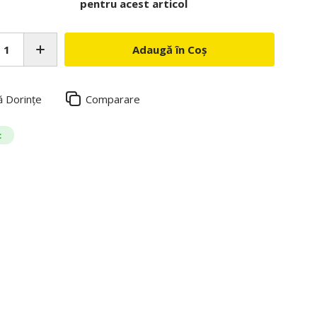
pentru acest articol
Adaugă în Coș
ă Dorințe
Comparare
c