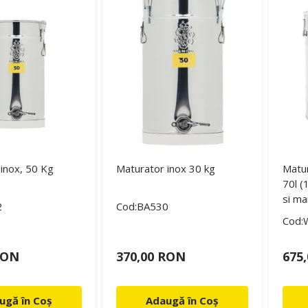
inox, 50 Kg
Maturator inox 30 kg
Matur
70l (
si ma
2
Cod:BA530
Cod:
RON
370,00 RON
675
ugă în Coș
Adaugă în Coș