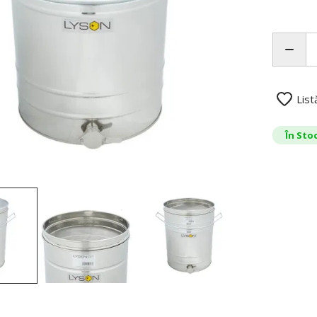
List
În Sto