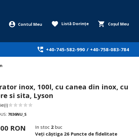
Listă Dorințe
Coșul Meu
+40-745-582-990
/
+40-758-083-784
on
ator inox, 100l, cu canea din inox, cu
e si sita, Lyson
e(i)
DUS:
7036NU_S
,00 RON
In stoc
2
buc
Veți câștiga 26 Puncte de fidelitate