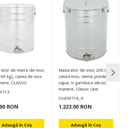
ator de miere din inox
Maturator din inox 200 l,
100 kg), canea de inox
canea inox, cleme prindere
nere, CLASSIC
capac si garnitura silicon,
manere, Classic Line
W713
Cod:W716_K
,00 RON
1.223,00 RON
Adaugă în Coș
Adaugă în Coș