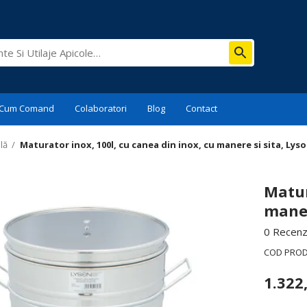
Cum Comand
Colaboratori
Blog
Contact
lă
/
Maturator inox, 100l, cu canea din inox, cu manere si sita, Lys
Matur
maner
0 Recenzi
COD PRO
1.322