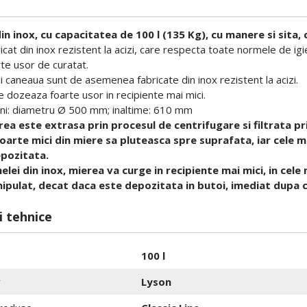
n inox, cu capacitatea de 100 l (135 Kg), cu manere si sita, c
icat din inox rezistent la acizi, care respecta toate normele de igi
te usor de curatat.
i caneaua sunt de asemenea fabricate din inox rezistent la acizi.
 dozeaza foarte usor in recipiente mai mici.
ni: diametru Ø 500 mm; inaltime: 610 mm
ea este extrasa prin procesul de centrifugare si filtrata pri
foarte mici din miere sa pluteasca spre suprafata, iar cele m
epozitata.
elei din inox, mierea va curge in recipiente mai mici, in cel
ipulat, decat daca este depozitata in butoi, imediat dupa 
i tehnice
100 l
r
Lyson