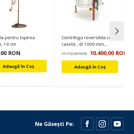
ala pentru topirea
Centrifuga reversibila cu 8
i, 19 cm
casete , Ø 1000 mm,
alimentare 12V/230V
,00 RON
10.400,00 RON
11.372,00 RON
automata OPTIMA (Lyson)
Adaugă în Coș
Adaugă în Coș
Ne Găsești Pe: