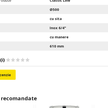
roduse
Classic Line
Ø500
cu sita
Inox 6/4"
cu manere
610 mm
(i)
ecenzie
 recomandate