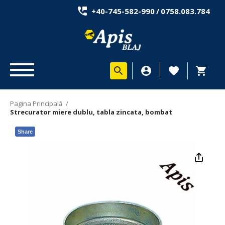
+40-745-582-990
/
0758.083.784
Pagina Principală
/
Strecurator miere dublu, tabla zincata, bombat
Share