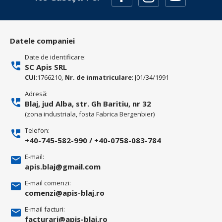
Datele companiei
Date de identificare:
SC Apis SRL
CUI
:1766210,
Nr. de inmatriculare
: J01/34/1991
Adresă:
Blaj, jud Alba, str. Gh Baritiu, nr 32
(zona industriala, fosta Fabrica Bergenbier)
Telefon:
+40-745-582-990
/
+40-0758-083-784
E-mail:
apis.blaj@gmail.com
E-mail comenzi:
comenzi@apis-blaj.ro
E-mail facturi:
facturari@apis-blaj.ro