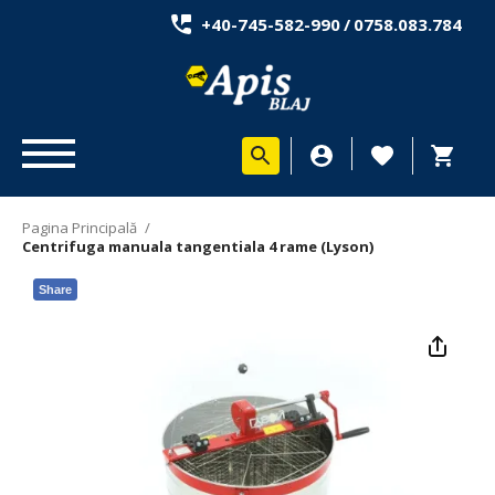
+40-745-582-990
/
0758.083.784
Pagina Principală
/
Centrifuga manuala tangentiala 4 rame (Lyson)
Share