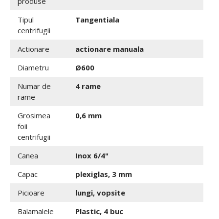
produse
Tipul
Tangentiala
centrifugii
Actionare
actionare manuala
Diametru
Ø600
Numar de
4 rame
rame
Grosimea
0,6 mm
foii
centrifugii
Canea
Inox 6/4"
Capac
plexiglas, 3 mm
Picioare
lungi, vopsite
Balamalele
Plastic, 4 buc