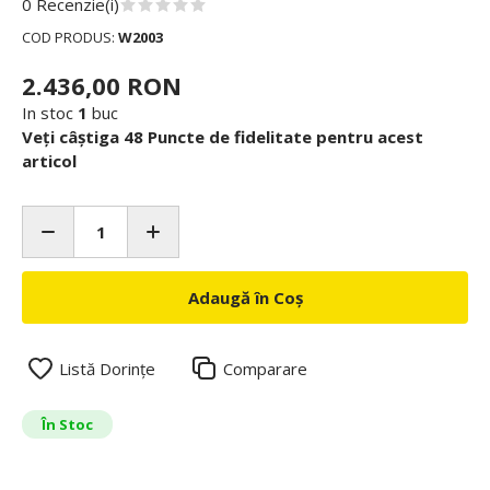
0 Recenzie(i)
COD PRODUS:
W2003
2.436,00 RON
In stoc
1
buc
Veți câștiga 48 Puncte de fidelitate pentru acest
articol
Adaugă în Coș
Listă Dorințe
Comparare
În Stoc