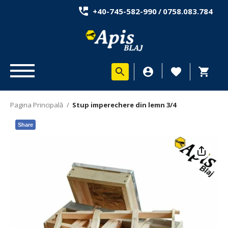
+40-745-582-990
/
0758.083.784
Pagina Principală
/
Stup imperechere din lemn 3/4
Share