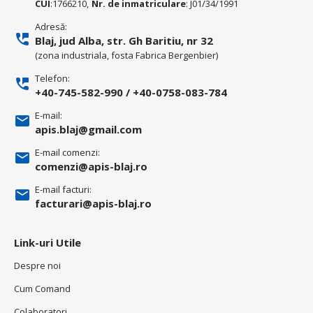
CUI
:1766210,
Nr. de inmatriculare
: J01/34/1991
Adresă:
Blaj, jud Alba, str. Gh Baritiu, nr 32
(zona industriala, fosta Fabrica Bergenbier)
Telefon:
+40-745-582-990
/
+40-0758-083-784
E-mail:
apis.blaj@gmail.com
E-mail comenzi:
comenzi@apis-blaj.ro
E-mail facturi:
facturari@apis-blaj.ro
Link-uri Utile
Despre noi
Cum Comand
Colaboratori