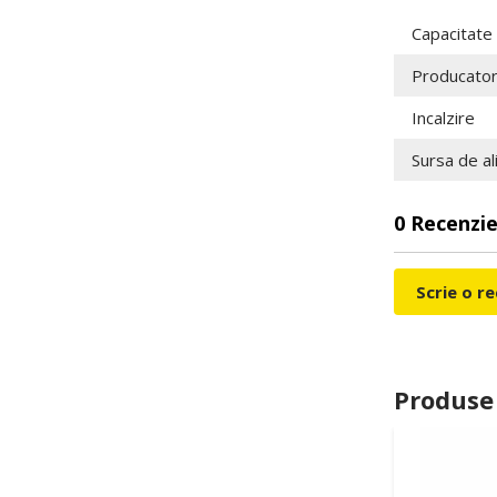
Capacitate
Producato
Incalzire
Sursa de a
0 Recenzie
Scrie o r
Produse