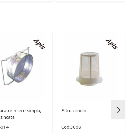
urator miere simplu,
Filtru cilindric
 zincata
4014
Cod:3068