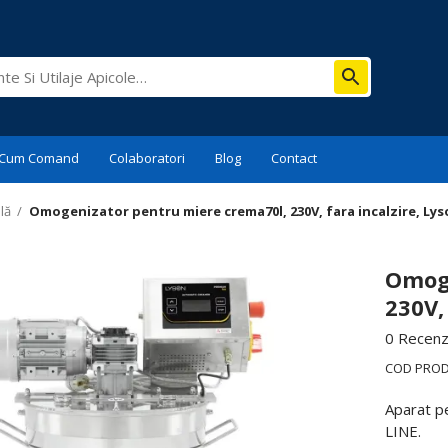
Cum Comand
Colaboratori
Blog
Contact
lă
/
Omogenizator pentru miere crema70l, 230V, fara incalzire, Ly
Omoge
230V,
0 Recenzi
COD PRO
Aparat p
LINE.