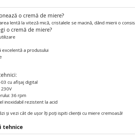
onează o cremă de miere?
ea lentă la viteză mică, cristalele se macină, dând mierii o consist
egi o cremă de miere?
utilizare
 excelentă a produsului
e
ehnici:
03 cu afișaj digital
: 230V
rului: 36 rpm
el inoxidabil rezistent la acid
 și vezi cât de ușor îți poți ispiti clienții cu miere cremoasă!
i tehnice