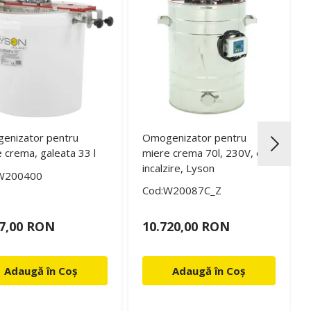
enizator pentru
Omogenizator pentru
 crema, galeata 33 l
miere crema 70l, 230V, cu
incalzire, Lyson
W200400
Cod:W20087C_Z
17,00 RON
10.720,00 RON
Adaugă în Coș
Adaugă în Coș