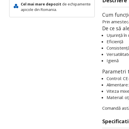
Descriere
Cel mai mare depozit
de echipamente
apicole din Romania.
Cum funcți
Prin amestecar
De ce să al
Ușurință în 
Eficienţă
Consistență
Versatilitat
Igienă
Parametri t
Control: CE-
Alimentare
Viteza mixe
Material: oț
Comandă astăzi
Specificati