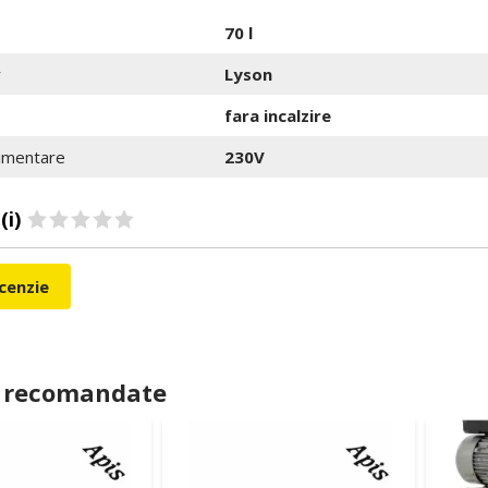
70 l
r
Lyson
fara incalzire
limentare
230V
(i)
ecenzie
 recomandate