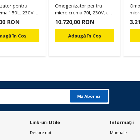
ator pentru
Omogenizator pentru
Omog
ema 150L, 230V,
miere crema 70l, 230V, cu
mier
ire, Lyson
incalzire, Lyson
,00 RON
10.720,00 RON
3.2
augă în Coș
Adaugă în Coș
Mă Abonez
Link-uri Utile
Informații
Despre noi
Manuale