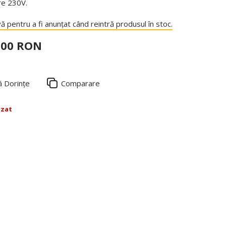
re 230V.
ă pentru a fi anunțat când reintră produsul în stoc.
,00 RON
ă Dorințe
Comparare
izat