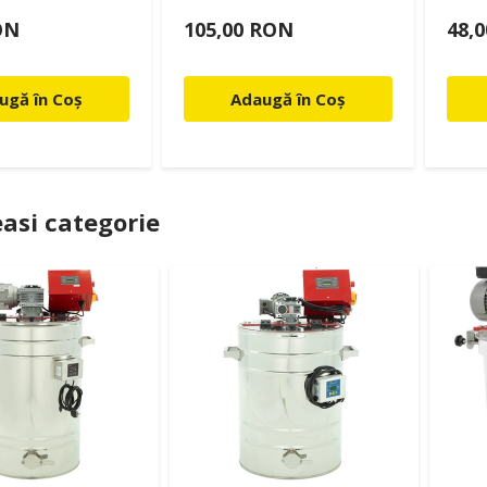
ON
105,00 RON
48,
ugă în Coș
Adaugă în Coș
asi categorie