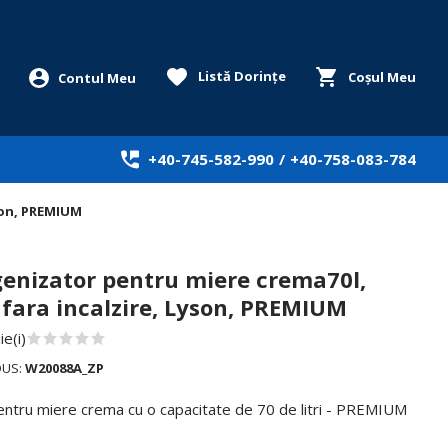
Listă Dorințe
Coșul Meu
+40-745-582-990
/
+40-758-083-784
son, PREMIUM
nizator pentru miere crema70l,
 fara incalzire, Lyson, PREMIUM
e(i)
DUS:
W20088A_ZP
entru miere crema cu o capacitate de 70 de litri - PREMIUM