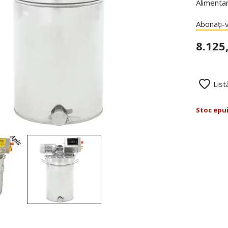
Alimenta
Abonați-v
8.125
List
Stoc epu