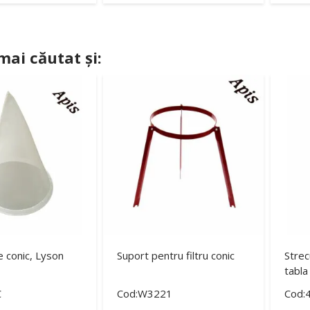
 mai căutat și:
e conic, Lyson
Suport pentru filtru conic
Strec
tabla
C
Cod:W3221
Cod: