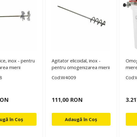
ice, inox - pentru
Agitator elicoidal, inox -
Omog
rea mierii
pentru omogenizarea mierii
miere
8
Cod:W4009
Cod:
RON
111,00 RON
3.2
ugă în Coș
Adaugă în Coș