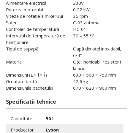
Alimentare electrică
230V
Puterea motorului
0,22 kW
Viteza de rotație a mixerului
36 rpm
Șofer
C-03 automat
Controler de temperatură
HC-01
Intervalul de temperatură de
30 – 55 °C
funcționare
Tipul de supapă
Clapă din oțel inoxidabil,
6/4”
Material
Oțel inoxidabil rezistent
la acid
Dimensiuni (L × l × Î)
630 × 560 × 750 mm
Greutate brută
42,6 kg
Dimensiunile pachetului
670 × 620 × 900 mm
Specificatii tehnice
Capacitate
50 l
Producator
Lyson