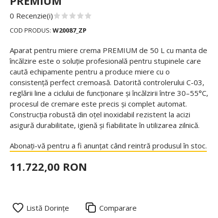
PREMIUM
0 Recenzie(i)
COD PRODUS:
W20087_ZP
Aparat pentru miere crema PREMIUM de 50 L cu manta de
încălzire este o soluție profesională pentru stupinele care
caută echipamente pentru a produce miere cu o
consistență perfect cremoasă. Datorită controlerului C-03,
reglării line a ciclului de funcționare și încălzirii între 30–55°C,
procesul de cremare este precis și complet automat.
Construcția robustă din oțel inoxidabil rezistent la acizi
asigură durabilitate, igienă și fiabilitate în utilizarea zilnică.
Abonați-vă pentru a fi anunțat când reintră produsul în stoc.
11.722,00 RON
Listă Dorințe
Comparare