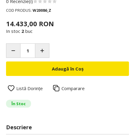
0 Recenzie(i)
COD PRODUS:
W20086_Z
14.433,00 RON
In stoc
2
buc
Adaugă în Coș
Listă Dorințe
Comparare
În Stoc
Descriere