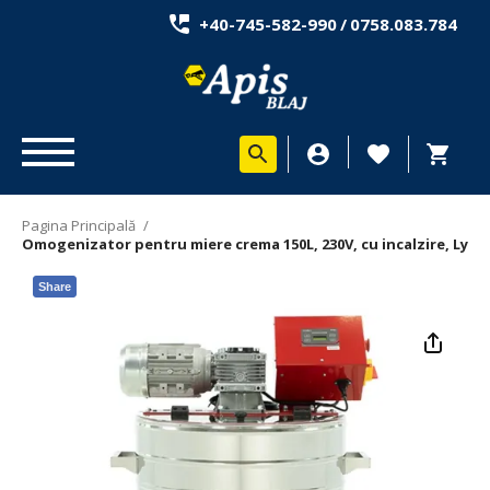
+40-745-582-990
/
0758.083.784
Pagina Principală
/
Omogenizator pentru miere crema 150L, 230V, cu incalzire, Lyso
Share