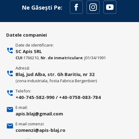
Ne Găsești Pe:
Datele companiei
Date de identificare:
SC Apis SRL
CUI
:1766210,
Nr. de inmatriculare
: J01/34/1991
Adresă:
Blaj, jud Alba, str. Gh Baritiu, nr 32
(zona industriala, fosta Fabrica Bergenbier)
Telefon:
+40-745-582-990
/
+40-0758-083-784
E-mail:
apis.blaj@gmail.com
E-mail comenzi:
comenzi@apis-blaj.ro