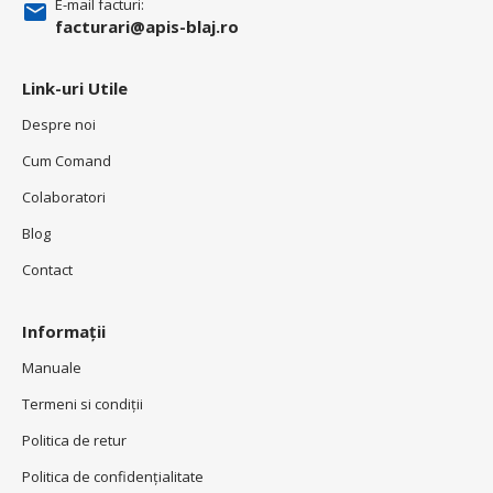
E-mail facturi:
facturari@apis-blaj.ro
Link-uri Utile
Despre noi
Cum Comand
Colaboratori
Blog
Contact
Informații
Manuale
Termeni si condiţii
Politica de retur
Politica de confidenţialitate